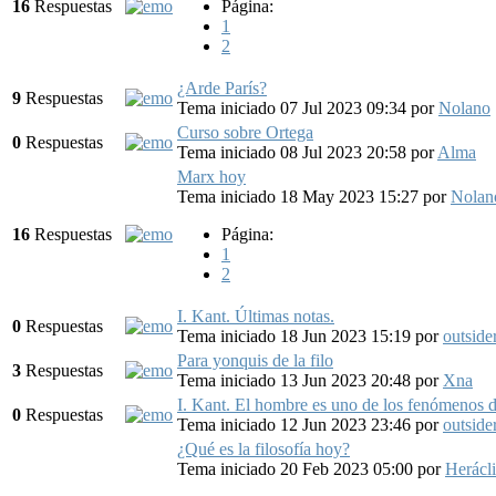
16
Respuestas
Página:
1
2
¿Arde París?
9
Respuestas
Tema iniciado 07 Jul 2023 09:34
por
Nolano
Curso sobre Ortega
0
Respuestas
Tema iniciado 08 Jul 2023 20:58
por
Alma
Marx hoy
Tema iniciado 18 May 2023 15:27
por
Nolan
16
Respuestas
Página:
1
2
I. Kant. Últimas notas.
0
Respuestas
Tema iniciado 18 Jun 2023 15:19
por
outside
Para yonquis de la filo
3
Respuestas
Tema iniciado 13 Jun 2023 20:48
por
Xna
I. Kant. El hombre es uno de los fenómenos 
0
Respuestas
Tema iniciado 12 Jun 2023 23:46
por
outside
¿Qué es la filosofía hoy?
Tema iniciado 20 Feb 2023 05:00
por
Herácl