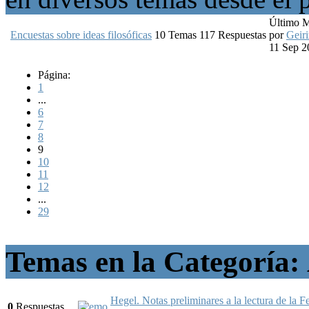
Último 
Encuestas sobre ideas filosóficas
10
Temas
117
Respuestas
por
Geiri
11 Sep 2
Página:
1
...
6
7
8
9
10
11
12
...
29
Temas en la Categoría:
Hegel. Notas preliminares a la lectura de la 
0
Respuestas