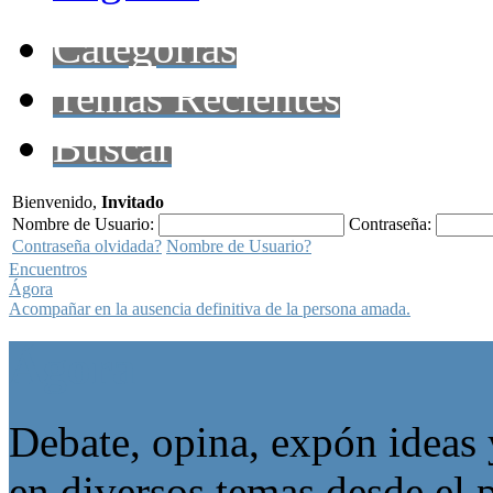
Categorías
Temas Recientes
Buscar
Bienvenido,
Invitado
Nombre de Usuario:
Contraseña:
Contraseña olvidada?
Nombre de Usuario?
Encuentros
Ágora
Acompañar en la ausencia definitiva de la persona amada.
Ágora
Debate, opina, expón ideas 
en diversos temas desde el p