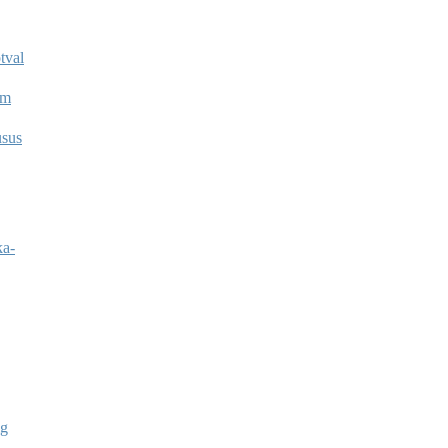
tval
am
sus
a-
ig