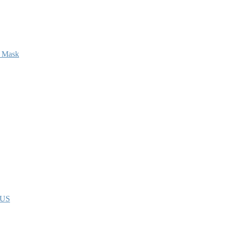
 Mask
TUS