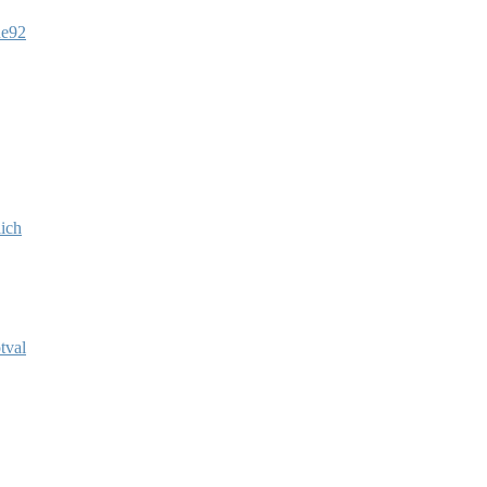
ne92
ich
tval