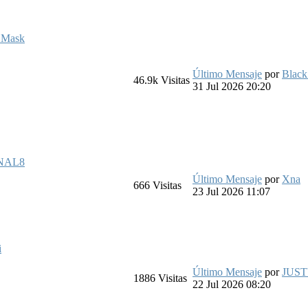
 Mask
Último Mensaje
por
Black
46.9k
Visitas
31 Jul 2026 20:20
NAL8
Último Mensaje
por
Xna
666
Visitas
23 Jul 2026 11:07
i
Último Mensaje
por
JUS
1886
Visitas
22 Jul 2026 08:20