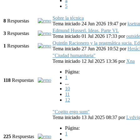
4
5
Sobre la técnica
8
Respuestas
Tema iniciado 24 Jun 2026 19:47
por
ksetr
Edmund Husserl. Ideas. Parte VI.
3
Respuestas
Tema iniciado 01 Jul 2026 17:33
por
outside
Quintín Racionero y la pragmática sucia. Edi
1
Respuestas
Tema iniciado 27 Jun 2026 10:52
por
Herác
"Ciudad humanitaria"
Tema iniciado 12 Jul 2025 13:36
por
Xna
Página:
1
118
Respuestas
...
10
11
12
"Cogito ergo sum"
Tema iniciado 13 Jul 2025 08:37
por
Lvdvi
Página:
1
225
Respuestas
...