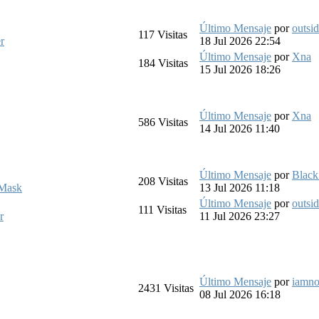
Último Mensaje
por
outsid
117
Visitas
r
18 Jul 2026 22:54
Último Mensaje
por
Xna
184
Visitas
15 Jul 2026 18:26
Último Mensaje
por
Xna
586
Visitas
14 Jul 2026 11:40
Último Mensaje
por
Black
208
Visitas
 Mask
13 Jul 2026 11:18
Último Mensaje
por
outsid
111
Visitas
r
11 Jul 2026 23:27
Último Mensaje
por
iamno
2431
Visitas
08 Jul 2026 16:18