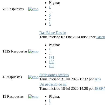
Página:
1
70
Respuestas
...
6
7
8
Das Blaue Dasein
Tema iniciado 07 Ene 2024 08:20
por
Blac
Página:
1
1325
Respuestas
...
131
132
133
Reflexiones sofistas
4
Respuestas
Tema iniciado 31 Jul 2026 15:32
por
Xna
Un pedacito de mí
Tema iniciado 18 Jul 2026 14:28
por
JBER
11
Respuestas
Página:
1
2