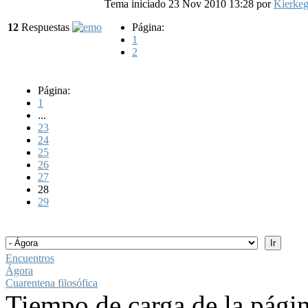
Tema iniciado 23 Nov 2010 13:28
por
Kierkeg
12
Respuestas
Página:
1
2
Página:
1
...
23
24
25
26
27
28
29
Encuentros
Ágora
Cuarentena filosófica
Tiempo de carga de la pági