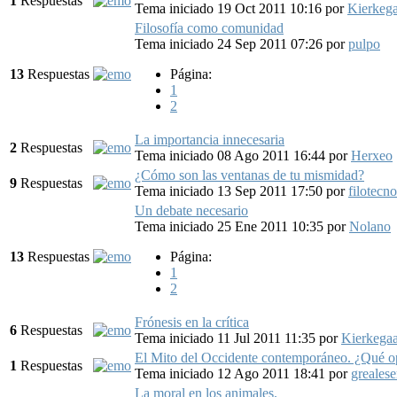
1
Respuestas
Tema iniciado 19 Oct 2011 10:16
por
Kierkeg
Filosofía como comunidad
Tema iniciado 24 Sep 2011 07:26
por
pulpo
13
Respuestas
Página:
1
2
La importancia innecesaria
2
Respuestas
Tema iniciado 08 Ago 2011 16:44
por
Herxeo
¿Cómo son las ventanas de tu mismidad?
9
Respuestas
Tema iniciado 13 Sep 2011 17:50
por
filotecn
Un debate necesario
Tema iniciado 25 Ene 2011 10:35
por
Nolano
13
Respuestas
Página:
1
2
Frónesis en la crítica
6
Respuestas
Tema iniciado 11 Jul 2011 11:35
por
Kierkega
El Mito del Occidente contemporáneo. ¿Qué o
1
Respuestas
Tema iniciado 12 Ago 2011 18:41
por
grealese
La moral en los animales.