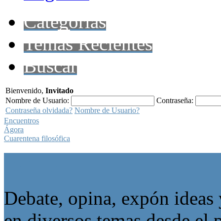
Categorías
Temas Recientes
Buscar
Bienvenido,
Invitado
Nombre de Usuario:
Contraseña:
Contraseña olvidada?
Nombre de Usuario?
Encuentros
Ágora
Cuarentena filosófica
Ágora
Debate, opina, expón ideas 
en diversos temas desde el p