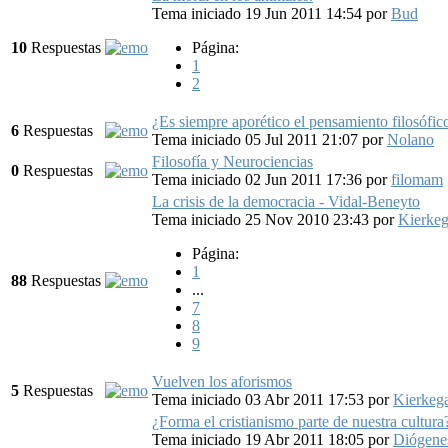
Tema iniciado 19 Jun 2011 14:54
por
Bud
10
Respuestas
Página:
1
2
¿Es siempre aporético el pensamiento filosófic
6
Respuestas
Tema iniciado 05 Jul 2011 21:07
por
Nolano
Filosofía y Neurociencias
0
Respuestas
Tema iniciado 02 Jun 2011 17:36
por
filomam
La crisis de la democracia - Vidal-Beneyto
Tema iniciado 25 Nov 2010 23:43
por
Kierkeg
Página:
1
88
Respuestas
...
7
8
9
Vuelven los aforismos
5
Respuestas
Tema iniciado 03 Abr 2011 17:53
por
Kierkeg
¿Forma el cristianismo parte de nuestra cultura
Tema iniciado 19 Abr 2011 18:05
por
Diógene