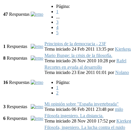
Página:
1
47
Respuestas
...
3
4
5
Principios de la democracia - 23F
1
Respuestas
Tema iniciado 24 Feb 2011 13:35
por
Kierkeg
Mario Bunge: la crisis de la filosofía.
8
Respuestas
Tema iniciado 26 Nov 2010 10:28
por
Rafel
Recortes en ayuda al desarrollo
Tema iniciado 23 Ene 2011 01:01
por
Nolano
16
Respuestas
Página:
1
2
Mi opinión sobre "España invertebrada"
3
Respuestas
Tema iniciado 06 Feb 2011 23:48
por
milo
Filosofa ingeniero. La distancia.
6
Respuestas
Tema iniciado 28 Nov 2010 17:52
por
Kierkeg
Filosofa, ingeniero. La lucha contra el ruido