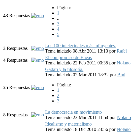
Página:
1
43
Respuestas
...
3
4
5
Los 100 intelectuales más influyentes.
3
Respuestas
Tema iniciado 08 Abr 2011 13:10
por
Rafel
El compromiso de Eneas
4
Respuestas
Tema iniciado 22 Feb 2011 00:35
por
Nolano
Gadafi y la filosofía.
Tema iniciado 02 Mar 2011 18:32
por
Bud
Página:
25
Respuestas
1
2
3
La democracia en movimiento
8
Respuestas
Tema iniciado 23 Mar 2011 11:54
por
Nolano
Idealismo y materialismo
Tema iniciado 18 Dic 2010 23:56
por
Nolano