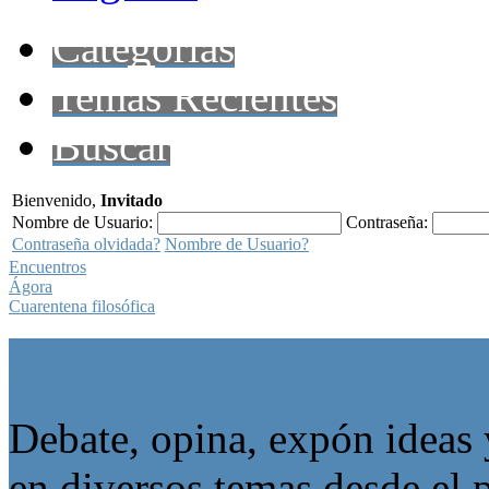
Categorías
Temas Recientes
Buscar
Bienvenido,
Invitado
Nombre de Usuario:
Contraseña:
Contraseña olvidada?
Nombre de Usuario?
Encuentros
Ágora
Cuarentena filosófica
Ágora
Debate, opina, expón ideas 
en diversos temas desde el p