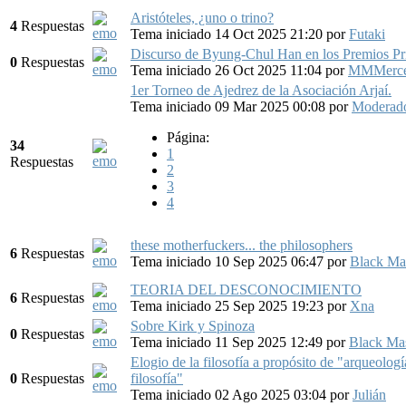
Aristóteles, ¿uno o trino?
4
Respuestas
Tema iniciado 14 Oct 2025 21:20
por
Futaki
Discurso de Byung-Chul Han en los Premios Pri
0
Respuestas
Tema iniciado 26 Oct 2025 11:04
por
MMMerce
1er Torneo de Ajedrez de la Asociación Arjaí.
Tema iniciado 09 Mar 2025 00:08
por
Moderado
Página:
34
1
Respuestas
2
3
4
these motherfuckers... the philosophers
6
Respuestas
Tema iniciado 10 Sep 2025 06:47
por
Black Ma
TEORIA DEL DESCONOCIMIENTO
6
Respuestas
Tema iniciado 25 Sep 2025 19:23
por
Xna
Sobre Kirk y Spinoza
0
Respuestas
Tema iniciado 11 Sep 2025 12:49
por
Black Ma
Elogio de la filosofía a propósito de "arqueología
0
Respuestas
filosofía"
Tema iniciado 02 Ago 2025 03:04
por
Julián