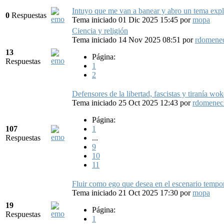
Intuyo que me van a banear y abro un tema exp
0
Respuestas
Tema iniciado 01 Dic 2025 15:45
por
mopa
Ciencia y religión
Tema iniciado 14 Nov 2025 08:51
por
rdomene
13
Página:
Respuestas
1
2
Defensores de la libertad, fascistas y tiranía wok
Tema iniciado 25 Oct 2025 12:43
por
rdomenec
Página:
107
1
Respuestas
...
9
10
11
Fluir como ego que desea en el escenario tempo
Tema iniciado 21 Oct 2025 17:30
por
mopa
19
Página:
Respuestas
1