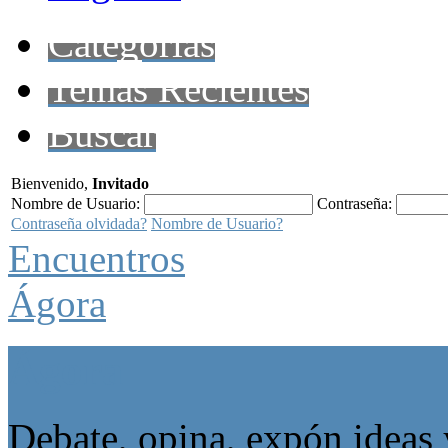
Categorías
Temas Recientes
Buscar
Bienvenido,
Invitado
Nombre de Usuario:
Contraseña:
Contraseña olvidada?
Nombre de Usuario?
Encuentros
Ágora
Ágora
Debate, opina, expón ideas 