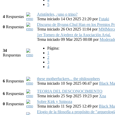
5
Aristóteles, ¿uno o trino?
4
Respuestas
Tema iniciado 14 Oct 2025 21:20
por
Futaki
Discurso de Byung-Chul Han en los Premios Pri
0
Respuestas
Tema iniciado 26 Oct 2025 11:04
por
MMMerce
1er Torneo de Ajedrez de la Asociación Arjaí.
Tema iniciado 09 Mar 2025 00:08
por
Moderado
Página:
34
1
Respuestas
2
3
4
these motherfuckers... the philosophers
6
Respuestas
Tema iniciado 10 Sep 2025 06:47
por
Black Ma
TEORIA DEL DESCONOCIMIENTO
6
Respuestas
Tema iniciado 25 Sep 2025 19:23
por
Xna
Sobre Kirk y Spinoza
0
Respuestas
Tema iniciado 11 Sep 2025 12:49
por
Black Ma
Elogio de la filosofía a propósito de "arqueología