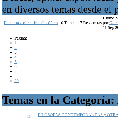
en diversos temas desde el p
Último 
Encuestas sobre ideas filosóficas
10
Temas
117
Respuestas
por
Geiri
11 Sep 2
Página:
1
2
3
4
5
6
7
...
29
Temas en la Categoría:
FILOSOFAS CONTEMPORANEAS y OTRA