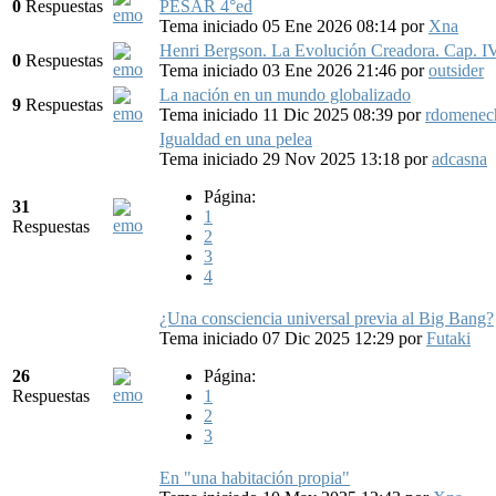
0
Respuestas
PESAR 4°ed
Tema iniciado 05 Ene 2026 08:14
por
Xna
Henri Bergson. La Evolución Creadora. Cap. IV.
0
Respuestas
Tema iniciado 03 Ene 2026 21:46
por
outsider
La nación en un mundo globalizado
9
Respuestas
Tema iniciado 11 Dic 2025 08:39
por
rdomenec
Igualdad en una pelea
Tema iniciado 29 Nov 2025 13:18
por
adcasna
Página:
31
1
Respuestas
2
3
4
¿Una consciencia universal previa al Big Bang?
Tema iniciado 07 Dic 2025 12:29
por
Futaki
26
Página:
Respuestas
1
2
3
En "una habitación propia"