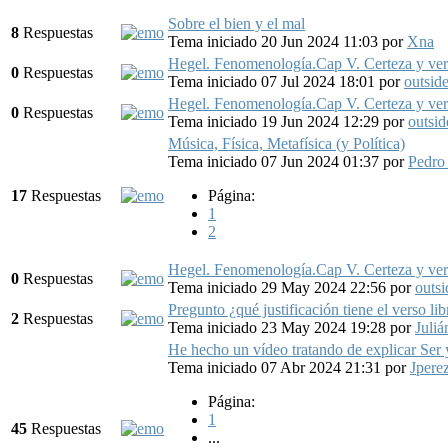
Sobre el bien y el mal
8
Respuestas
Tema iniciado 20 Jun 2024 11:03
por
Xna
Hegel. Fenomenología.Cap V. Certeza y verd
0
Respuestas
Tema iniciado 07 Jul 2024 18:01
por
outside
Hegel. Fenomenología.Cap V. Certeza y verd
0
Respuestas
Tema iniciado 19 Jun 2024 12:29
por
outsid
Música, Física, Metafísica (y Política)
Tema iniciado 07 Jun 2024 01:37
por
Pedro
17
Respuestas
Página:
1
2
Hegel. Fenomenología.Cap V. Certeza y verd
0
Respuestas
Tema iniciado 29 May 2024 22:56
por
outsi
Pregunto ¿qué justificación tiene el verso lib
2
Respuestas
Tema iniciado 23 May 2024 19:28
por
Juliá
He hecho un vídeo tratando de explicar Ser
Tema iniciado 07 Abr 2024 21:31
por
Jpere
Página:
1
45
Respuestas
...