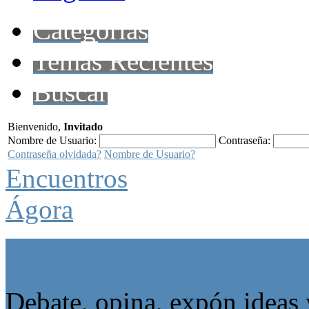
Categorías
Temas Recientes
Buscar
Bienvenido,
Invitado
Nombre de Usuario:
Contraseña:
Contraseña olvidada?
Nombre de Usuario?
Encuentros
Ágora
Ágora
Debate, opina, expón ideas 