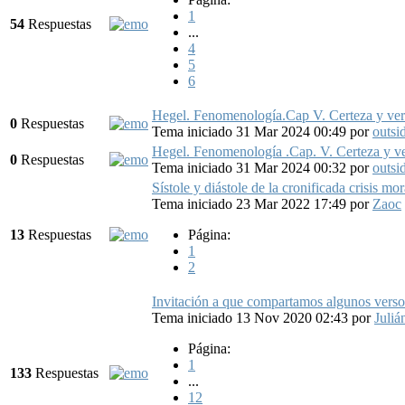
1
54
Respuestas
...
4
5
6
Hegel. Fenomenología.Cap V. Certeza y verd
0
Respuestas
Tema iniciado 31 Mar 2024 00:49
por
outsi
Hegel. Fenomenología .Cap. V. Certeza y ve
0
Respuestas
Tema iniciado 31 Mar 2024 00:32
por
outsi
Sístole y diástole de la cronificada crisis m
Tema iniciado 23 Mar 2022 17:49
por
Zaoc
13
Respuestas
Página:
1
2
Invitación a que compartamos algunos verso
Tema iniciado 13 Nov 2020 02:43
por
Juliá
Página:
1
133
Respuestas
...
12