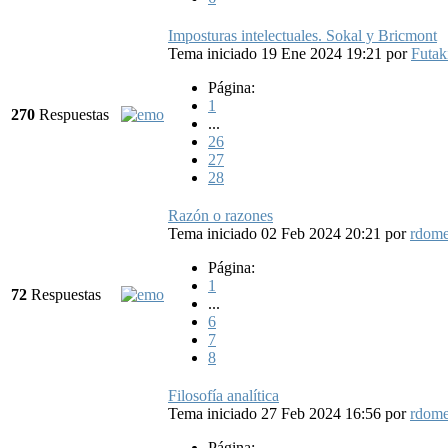
Imposturas intelectuales. Sokal y Bricmont
Tema iniciado 19 Ene 2024 19:21
por
Futak
Página:
1
270
Respuestas
...
26
27
28
Razón o razones
Tema iniciado 02 Feb 2024 20:21
por
rdom
Página:
1
72
Respuestas
...
6
7
8
Filosofía analítica
Tema iniciado 27 Feb 2024 16:56
por
rdom
Página: