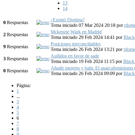
13
14
¿Existió Diotima?
0
Respuestas
Tema iniciado 07 Mar 2024 20:18
por
rdom
Mckenzie Wark en Madrid
2
Respuestas
Tema iniciado 29 Feb 2024 14:41
por
Black
Posiciones irreconciliables
9
Respuestas
Tema iniciado 26 Feb 2024 13:21
por
rdom
Aullidos en favor de sade
3
Respuestas
Tema iniciado 19 Feb 2024 11:15
por
Black
Añadir mujeres y batir. El anarcafeminismo 
0
Respuestas
Tema iniciado 26 Feb 2024 09:09
por
Black
Página:
1
...
3
4
5
6
7
8
9