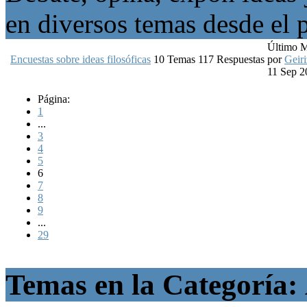
en diversos temas desde el p
Último 
Encuestas sobre ideas filosóficas
10
Temas
117
Respuestas
por
Geiri
11 Sep 2
Página:
1
...
3
4
5
6
7
8
9
...
29
Temas en la Categoría: