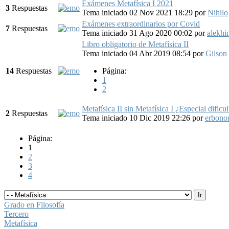
Exámenes Metafísica I 2021
3
Respuestas
Tema iniciado 02 Nov 2021 18:29
por
Nihilo
Exámenes extraordinarios por Covid
7
Respuestas
Tema iniciado 31 Ago 2020 00:02
por
alekhi
Libro obligatorio de Metafísica II
Tema iniciado 04 Abr 2019 08:54
por
Gilson
14
Respuestas
Página:
1
2
Metafísica II sin Metafísica I ¿Especial dificu
2
Respuestas
Tema iniciado 10 Dic 2019 22:26
por
erbono
Página:
1
2
3
4
Grado en Filosofía
Tercero
Metafísica