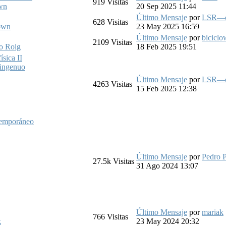
919
Visitas
own
20 Sep 2025 11:44
Último Mensaje
por
LSR—c
628
Visitas
lown
23 May 2025 16:59
Último Mensaje
por
bicicl
2109
Visitas
o Roig
18 Feb 2025 19:51
sica II
 ingenuo
Último Mensaje
por
LSR—c
4263
Visitas
15 Feb 2025 12:38
ntemporáneo
Último Mensaje
por
Pedro 
27.5k
Visitas
31 Ago 2024 13:07
Último Mensaje
por
mariak
766
Visitas
k
23 May 2024 20:32