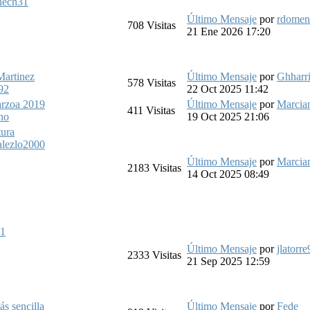
nech31
Último Mensaje
por
rdomen
708
Visitas
21 Ene 2026 17:20
 Martinez
Último Mensaje
por
Ghharr
578
Visitas
e92
22 Oct 2025 11:42
arzoa 2019
Último Mensaje
por
Marcia
411
Visitas
no
19 Oct 2025 21:06
tura
lezlo2000
Último Mensaje
por
Marcia
2183
Visitas
14 Oct 2025 08:49
s1
Último Mensaje
por
jlatorre
2333
Visitas
21 Sep 2025 12:59
s sencilla
Último Mensaje
por
Fede