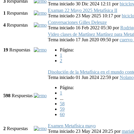
3
Respuestas
Tema iniciado 30 Dic 2024 12:11
por
bicicl
Examan 22 Mayo 2025 Metafísica II
1
Respuestas
Tema iniciado 23 May 2025 10:17
por
bicic
Conversaciones Gilles Deleuze
4
Respuestas
Tema iniciado 16 Feb 2022 05:30
por
Rodrig
Video clases de Martínez Martínez para Metafí
Tema iniciado 17 Jun 2020 09:50
por
cuervo
19
Respuestas
Página:
1
2
Disolución de la Metafísica en el mundo co
Tema iniciado 01 Jun 2024 22:59
por
Nolano
Página:
1
598
Respuestas
...
58
59
60
Examen Metafísica mayo
2
Respuestas
Tema iniciado 23 May 2024 20:25
por
maria