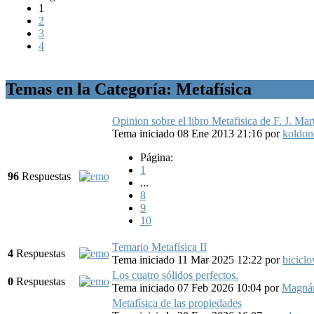
1
2
3
4
Temas en la Categoría: Metafísica
Opinion sobre el libro Metafisica de F. J. Mar
Tema iniciado 08 Ene 2013 21:16
por
koldon
Página:
1
96
Respuestas
...
8
9
10
Temario Metafísica II
4
Respuestas
Tema iniciado 11 Mar 2025 12:22
por
bicicl
Los cuatro sólidos perfectos.
0
Respuestas
Tema iniciado 07 Feb 2026 10:04
por
Magná
Metafísica de las propiedades