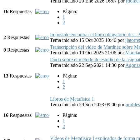
Tema iniciado 20 Ene 2026 16:07
por
rdome
16
Respuestas
Página:
1
2
Imposible encontrar el libro obligatorio de J.
2
Respuestas
Tema iniciado 15 Oct 2025 10:46
por
jlatorr
Transcripción del vídeo de Martínez sobre M
0
Respuestas
Tema iniciado 19 Oct 2025 21:06
por
Marcia
Duda sobre el método de estudio de la asigna
Tema iniciado 22 Sep 2021 14:30
por
Agonza
13
Respuestas
Página:
1
2
Libros de Metafisica 1
Tema iniciado 29 Sep 2023 09:00
por
uroble
16
Respuestas
Página:
1
2
Videos de Metafisica I explicados de forma má