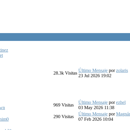
tinez
et
Último Mensaje
por
zolaris
28.3k
Visitas
23 Jul 2026 19:02
Último Mensaje
por
ezhel
969
Visitas
own
03 May 2026 11:38
Último Mensaje
por
Magná
290
Visitas
nim0
07 Feb 2026 10:04