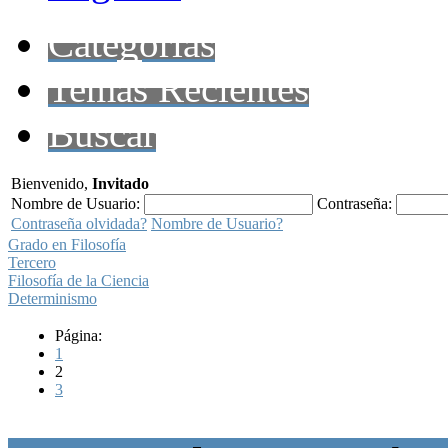
Categorías
Temas Recientes
Buscar
Bienvenido,
Invitado
Nombre de Usuario:
Contraseña:
Contraseña olvidada?
Nombre de Usuario?
Grado en Filosofía
Tercero
Filosofía de la Ciencia
Determinismo
Página:
1
2
3