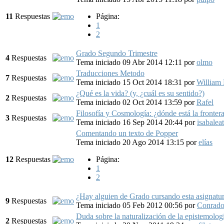
11
Respuestas
Página:
1
2
Grado Segundo Trimestre
4
Respuestas
Tema iniciado 09 Abr 2014 12:11
por
olmo
Traducciones Metodo
7
Respuestas
Tema iniciado 15 Oct 2014 18:31
por
William 
¿Qué es la vida? (y, ¿cuál es su sentido?)
2
Respuestas
Tema iniciado 02 Oct 2014 13:59
por
Rafel
Filosofía y Cosmología: ¿dónde está la fronter
3
Respuestas
Tema iniciado 16 Sep 2014 20:44
por
isabalea
Comentando un texto de Popper
Tema iniciado 20 Ago 2014 13:15
por
elías
12
Respuestas
Página:
1
2
¿Hay alguien de Grado cursando esta asignatu
9
Respuestas
Tema iniciado 05 Feb 2012 00:56
por
Conrad
Duda sobre la naturalización de la epistemolog
2
Respuestas