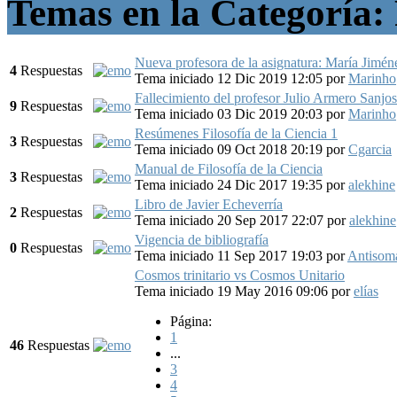
Temas en la Categoría: 
Nueva profesora de la asignatura: María Jimé
4
Respuestas
Tema iniciado 12 Dic 2019 12:05
por
Marinho
Fallecimiento del profesor Julio Armero Sanjo
9
Respuestas
Tema iniciado 03 Dic 2019 20:03
por
Marinho
Resúmenes Filosofía de la Ciencia 1
3
Respuestas
Tema iniciado 09 Oct 2018 20:19
por
Cgarcia
Manual de Filosofía de la Ciencia
3
Respuestas
Tema iniciado 24 Dic 2017 19:35
por
alekhine
Libro de Javier Echeverría
2
Respuestas
Tema iniciado 20 Sep 2017 22:07
por
alekhine
Vigencia de bibliografía
0
Respuestas
Tema iniciado 11 Sep 2017 19:03
por
Antisom
Cosmos trinitario vs Cosmos Unitario
Tema iniciado 19 May 2016 09:06
por
elías
Página:
1
46
Respuestas
...
3
4