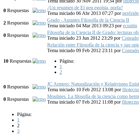
Tema iniciado 30 Nov 2011 19:34
por
filotecn
¿Un resumen de El gen egoísta, porfa?
0
Respuestas
Tema iniciado 06 Abr 2013 07:27
por
perézide
Grado - Apuntes Filosofía de la Ciencia II
2
Respuestas
Tema iniciado 04 Mar 2013 09:23
por
ecuntin
Filosofia de la Ciencia II de Grado: lecturas ob
0
Respuestas
Tema iniciado 23 Jun 2012 23:29
por
Conrado
Relación entre Filosofía de la ciencia y sus opt
Tema iniciado 09 Feb 2012 23:11
por
Conrado
10
Respuestas
Página:
1
2
JC Armero: Naturalización y Relativismo Epis
0
Respuestas
Tema iniciado 10 Feb 2012 13:08
por
filotecn
Moulines. La filosofía de la ciencia como her
0
Respuestas
Tema iniciado 07 Feb 2012 11:08
por
filotecn
Página:
1
2
3