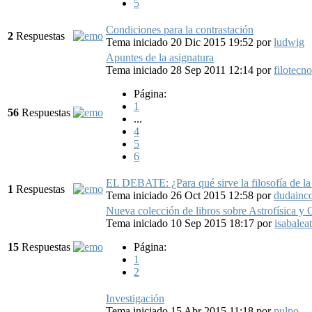
5
Condiciones para la contrastación
2
Respuestas
Tema iniciado 20 Dic 2015 19:52
por
ludwig
Apuntes de la asignatura
Tema iniciado 28 Sep 2011 12:14
por
filotecn
Página:
1
56
Respuestas
...
4
5
6
EL DEBATE: ¿Para qué sirve la filosofía de la
1
Respuestas
Tema iniciado 26 Oct 2015 12:58
por
dudainco
Nueva colección de libros sobre Astrofísica y
Tema iniciado 10 Sep 2015 18:17
por
isabalea
15
Respuestas
Página:
1
2
Investigación
Tema iniciado 15 Abr 2015 11:18
por
pulpo