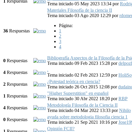
1
Respuestas
Tema iniciado 05 May 2023 13:34
por
Rodri
Materiales Filosofía de la ciencia II
Tema iniciado 03 Ago 2020 12:29
por
rdome
Página:
36
Respuestas
1
2
3
4
Bibliografía Aspectos de la Filosofía de la P
0
Respuestas
Tema iniciado 09 Feb 2023 15:28
por
delpoz
.
4
Respuestas
Tema iniciado 02 Feb 2023 12:59
por
HoliS
¿Potestad teórica en ciencia?
2
Respuestas
Tema iniciado 26 Oct 2015 12:08
por
dudainc
"Higher Superstition" en español
1
Respuestas
Tema iniciado 30 Abr 2022 18:20
por
RBP
Metodología Filosofía de la Ciencia II
4
Respuestas
Tema iniciado 04 Mar 2022 13:33
por
Nihilo
ayuda sobre metodologia filosofia ciencia 1
0
Respuestas
Tema iniciado 21 Sep 2021 10:16
por
Jose19
Opinión FCII?
1
Respuestas