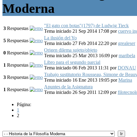
Moderna
"El gato con botas"(1797) de Ludwig Tieck
3
Respuestas
Tema iniciado 21 Sep 2014 17:08
por
cuervo i
La ilusión del Yo
5
Respuestas
Tema iniciado 27 Feb 2014 22:20
por
grealeser
Origen dilema sujeto/objeto
0
Respuestas
Tema iniciado 25 Mar 2013 16:09
por
maribela
Libro para el segundo parcial
1
Respuestas
Tema iniciado 06 Feb 2013 11:31
por
DONAU
Trabajo sustitutorio Rousseau, Simone de Beauv
3
Respuestas
Tema iniciado 16 Ene 2013 19:05
por
Marina
Apuntes de la Asignatura
1
Respuestas
Tema iniciado 26 Sep 2011 12:09
por
filotecno
Página:
1
2