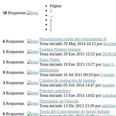
Página:
1
58
Respuestas
...
4
5
6
Presentaciones teoría del conocimiento II
6
Respuestas
Tema iniciado 29 May 2014 16:12
por
doctore
Examen Primera Semana
1
Respuestas
Tema iniciado 29 Ene 2015 12:52
por
DONA
Fases Platón
1
Respuestas
Tema iniciado 19 Ene 2015 13:27
por
Juan A. 
Bibliografía
9
Respuestas
Tema iniciado 16 Jul 2011 00:10
por
Conrado
Criterios de evaluación de examen
3
Respuestas
Tema iniciado 05 Feb 2014 14:47
por
trauntra
Principio antrópico
3
Respuestas
Tema iniciado 13 Ene 2014 14:02
por
isabalea
Diccionario de Filosofía
5
Respuestas
Tema iniciado 13 Dic 2013 23:39
por
alekhine
Teoría del Conocimiento de Sergio Rábade
6
Respuestas