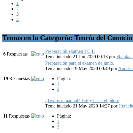
1
2
3
4
Temas en la Categoría: Teoría del Conoci
Preparación examen TC II
6
Respuestas
Tema iniciado 21 Jun 2020 00:13
por
Shankar
Preparación para el examen de junio.
Tema iniciado 19 May 2020 00:49
por
Anuska
19
Respuestas
Página:
1
2
¿Textos o manual? Estoy hasta el píloro
Tema iniciado 21 May 2020 14:27
por
Herácli
11
Respuestas
Página:
1
2