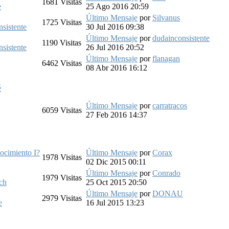
1681
Visitas
e
25 Ago 2016 20:59
Último Mensaje
por
Silvanus
1725
Visitas
sistente
30 Jul 2016 09:38
Último Mensaje
por
dudainconsistente
1190
Visitas
sistente
26 Jul 2016 20:52
Último Mensaje
por
flanagan
6462
Visitas
08 Abr 2016 16:12
é
Último Mensaje
por
carratracos
6059
Visitas
27 Feb 2016 14:37
ocimiento I?
Último Mensaje
por
Corax
1978
Visitas
02 Dic 2015 00:11
Último Mensaje
por
Conrado
1979
Visitas
ch
25 Oct 2015 20:50
Último Mensaje
por
DONAU
2979
Visitas
e
16 Jul 2015 13:23