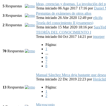
Ideas, creencias y dogmas. La involución del 
5
Respuestas
Tema iniciado 06 Ago 2017 17:16
por
Daniel 
Preguntas de exámenes de otros años
3
Respuestas
Tema iniciado 26 Abr 2020 12:49
por
elicifu
Teoría del conocimiento II (examenes)
2
Respuestas
Tema iniciado 15 Mar 2020 18:16
por
SaraYe
TEORÍA DEL CONOCIMIENTO I
Tema iniciado 04 Oct 2017 14:21
por
jmorper
Página:
1
70
Respuestas
...
6
7
8
Manual Sánchez Meca deja bastante que desea
Tema iniciado 22 Dic 2019 22:23
por
Heráclid
13
Respuestas
Página:
1
2
Microscopio