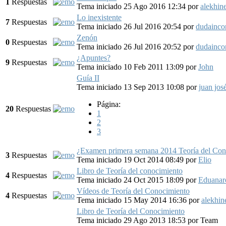
1
Respuestas
Tema iniciado 25 Ago 2016 12:34
por
alekhin
Lo inexistente
7
Respuestas
Tema iniciado 26 Jul 2016 20:54
por
dudaincon
Zenón
0
Respuestas
Tema iniciado 26 Jul 2016 20:52
por
dudaincon
¿Apuntes?
9
Respuestas
Tema iniciado 10 Feb 2011 13:09
por
John
Guía II
Tema iniciado 13 Sep 2013 10:08
por
juan jos
Página:
20
Respuestas
1
2
3
¿Examen primera semana 2014 Teoría del Con
3
Respuestas
Tema iniciado 19 Oct 2014 08:49
por
Elio
Libro de Teoría del conocimiento
4
Respuestas
Tema iniciado 24 Oct 2015 18:09
por
Eduanar
Vídeos de Teoría del Conocimiento
4
Respuestas
Tema iniciado 15 May 2014 16:36
por
alekhin
Libro de Teoría del Conocimiento
Tema iniciado 29 Ago 2013 18:53
por
Team