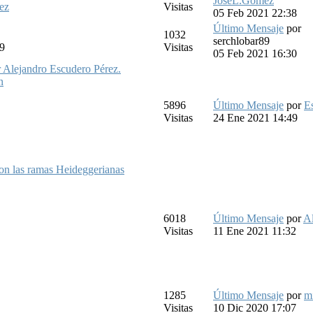
JoseL.Gomez
ez
Visitas
05 Feb 2021 22:38
Último Mensaje
por
1032
serchlobar89
89
Visitas
05 Feb 2021 16:30
ejandro Escudero Pérez.
n
5896
Último Mensaje
por
Es
Visitas
24 Ene 2021 14:49
con las ramas Heideggerianas
6018
Último Mensaje
por
A
Visitas
11 Ene 2021 11:32
1285
Último Mensaje
por
m
Visitas
10 Dic 2020 17:07