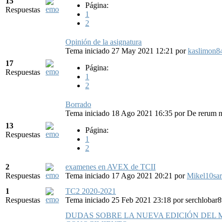
15
Página:
Respuestas
1
2
Opinión de la asignatura
Tema iniciado 27 May 2021 12:21
por
kaslimon8
17
Página:
Respuestas
1
2
Borrado
Tema iniciado 18 Ago 2021 16:35
por
De rerum n
13
Página:
Respuestas
1
2
2
examenes en AVEX de TCII
Respuestas
Tema iniciado 17 Ago 2021 20:21
por
Mikel10sar
1
TC2 2020-2021
Respuestas
Tema iniciado 25 Feb 2021 23:18
por
serchlobar
DUDAS SOBRE LA NUEVA EDICIÓN DEL 