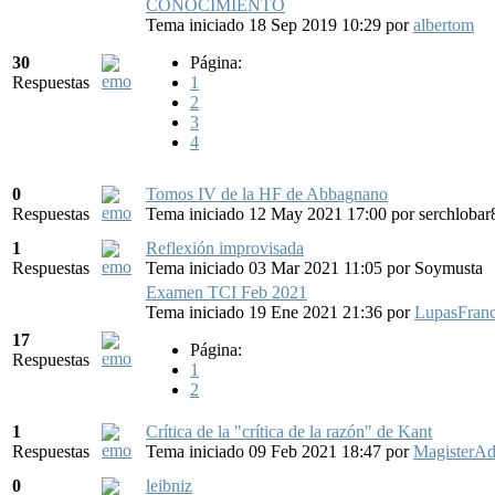
CONOCIMIENTO
Tema iniciado 18 Sep 2019 10:29
por
albertom
30
Página:
Respuestas
1
2
3
4
0
Tomos IV de la HF de Abbagnano
Respuestas
Tema iniciado 12 May 2021 17:00
por
serchlobar
1
Reflexión improvisada
Respuestas
Tema iniciado 03 Mar 2021 11:05
por
Soymusta
Examen TCI Feb 2021
Tema iniciado 19 Ene 2021 21:36
por
LupasFran
17
Página:
Respuestas
1
2
1
Crítica de la "crítica de la razón" de Kant
Respuestas
Tema iniciado 09 Feb 2021 18:47
por
MagisterAd
0
leibniz