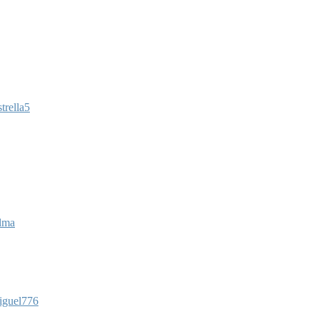
trella5
lma
iguel776