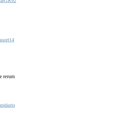
arGR92
asort14
e rerum
apidario