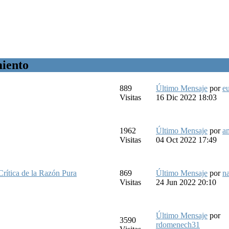
miento
889
Último Mensaje
por
e
Visitas
16 Dic 2022 18:03
1962
Último Mensaje
por
a
Visitas
04 Oct 2022 17:49
Crítica de la Razón Pura
869
Último Mensaje
por
n
Visitas
24 Jun 2022 20:10
Último Mensaje
por
3590
rdomenech31