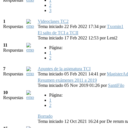
Respuestas
1
2
3
1
Videoclases TC2
Respuestas
Tema iniciado 22 Feb 2022 17:34
por
Txomin1
El salto de TCI a TCII
Tema iniciado 17 Feb 2022 12:53
por
Leni2
11
Página:
Respuestas
1
2
7
Apuntes de la asignatura TCI
Respuestas
Tema iniciado 05 Feb 2021 14:41
por
MagisterAd
Resumen exámenes 2011 a 2019
Tema iniciado 05 Nov 2019 01:26
por
SantiFilo
10
Página:
Respuestas
1
2
Borrado
Tema iniciado 12 Oct 2021 16:24
por
De rerum n