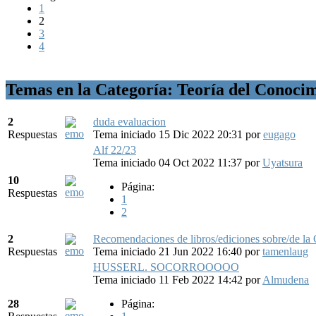
1
2
3
4
Temas en la Categoría: Teoría del Conoci
2
duda evaluacion
Respuestas
Tema iniciado 15 Dic 2022 20:31
por
eugago
Alf 22/23
Tema iniciado 04 Oct 2022 11:37
por
Uyatsura
10
Página:
Respuestas
1
2
2
Recomendaciones de libros/ediciones sobre/de la 
Respuestas
Tema iniciado 21 Jun 2022 16:40
por
tamenlaug
HUSSERL. SOCORROOOOO
Tema iniciado 11 Feb 2022 14:42
por
Almudena
28
Página: