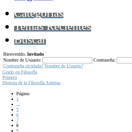
Categorías
Temas Recientes
Buscar
Bienvenido,
Invitado
Nombre de Usuario:
Contraseña:
Contraseña olvidada?
Nombre de Usuario?
Grado en Filosofía
Primero
Historia de la Filosofía Antigua
Página:
1
...
5
6
7
8
9