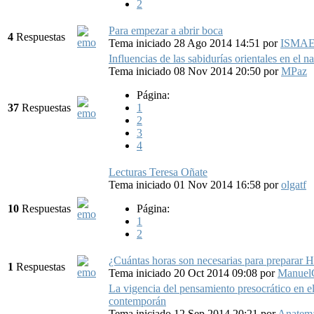
2
Para empezar a abrir boca
4
Respuestas
Tema iniciado 28 Ago 2014 14:51
por
ISMA
Influencias de las sabidurías orientales en el n
Tema iniciado 08 Nov 2014 20:50
por
MPaz
Página:
37
Respuestas
1
2
3
4
Lecturas Teresa Oñate
Tema iniciado 01 Nov 2014 16:58
por
olgatf
10
Respuestas
Página:
1
2
¿Cuántas horas son necesarias para preparar
1
Respuestas
Tema iniciado 20 Oct 2014 09:08
por
Manuel
La vigencia del pensamiento presocrático en el
contemporán
Tema iniciado 12 Sep 2014 20:21
por
Anatem