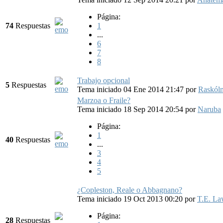
Página:
74
Respuestas
1
...
6
7
8
Trabajo opcional
5
Respuestas
Tema iniciado 04 Ene 2014 21:47
por
Raskól
Marzoa o Fraile?
Tema iniciado 18 Sep 2014 20:54
por
Naruba
Página:
1
40
Respuestas
...
3
4
5
¿Copleston, Reale o Abbagnano?
Tema iniciado 19 Oct 2013 00:20
por
T.E. La
Página:
28
Respuestas