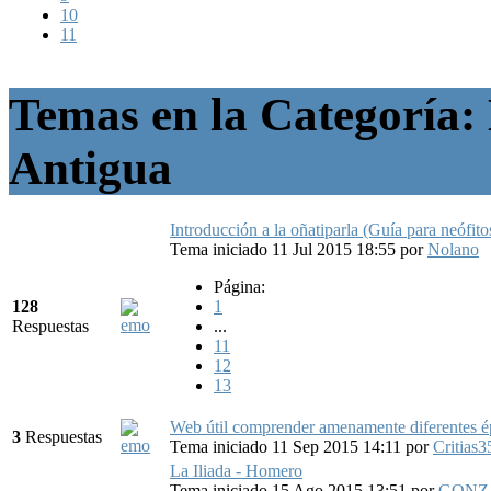
10
11
Temas en la Categoría: H
Antigua
Introducción a la oñatiparla (Guía para neófit
Tema iniciado 11 Jul 2015 18:55
por
Nolano
Página:
128
1
Respuestas
...
11
12
13
Web útil comprender amenamente diferentes ép
3
Respuestas
Tema iniciado 11 Sep 2015 14:11
por
Critias3
La Iliada - Homero
Tema iniciado 15 Ago 2015 13:51
por
GONZ