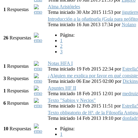
Alma Aristóteles
1
Respuestas
Tema iniciado 30 Abr 2015 11:53
por
jjgutierr
Introducción a la oñatiparla (Guía para neófito
Tema iniciado 16 Jun 2013 17:34
por
Nolano
Página:
26
Respuestas
1
2
3
Notas HFA I
1
Respuestas
Tema iniciado 19 Feb 2015 22:34
por
Estrella
¿Alguien me explica por favor en qué consis
3
Respuestas
Tema iniciado 06 Ene 2015 02:00
por
Dickin
Apuntes HF II
1
Respuestas
Tema iniciado 18 Feb 2015 12:01
por
medruiz
Texto "Sabios y Necios"
6
Respuestas
Tema iniciado 12 Feb 2015 11:51
por
Estrella
Texto obligatorio de Hª. de la Filosofía Antig
Tema iniciado 14 Feb 2013 19:10
por
donfadr
10
Respuestas
Página:
1