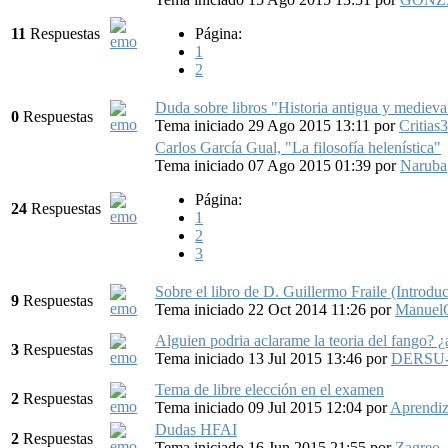
11
Respuestas
Página:
1
2
Duda sobre libros "Historia antigua y medieva
0
Respuestas
Tema iniciado 29 Ago 2015 13:11
por
Critias
Carlos García Gual, "La filosofía helenística"
Tema iniciado 07 Ago 2015 01:39
por
Naruba
Página:
24
Respuestas
1
2
3
Sobre el libro de D. Guillermo Fraile (Introdu
9
Respuestas
Tema iniciado 22 Oct 2014 11:26
por
Manuel
Alguien podria aclarame la teoria del fango? 
3
Respuestas
Tema iniciado 13 Jul 2015 13:46
por
DERSU
Tema de libre elección en el examen
2
Respuestas
Tema iniciado 09 Jul 2015 12:04
por
Aprendi
Dudas HFAI
2
Respuestas
Tema iniciado 16 Jun 2015 21:55
por
Zagreo