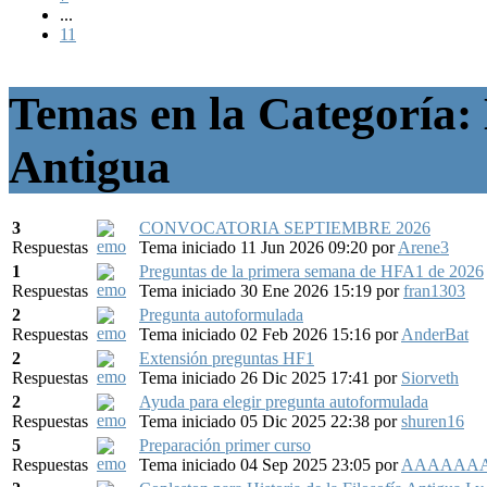
...
11
Temas en la Categoría: H
Antigua
3
CONVOCATORIA SEPTIEMBRE 2026
Respuestas
Tema iniciado 11 Jun 2026 09:20
por
Arene3
1
Preguntas de la primera semana de HFA1 de 2026
Respuestas
Tema iniciado 30 Ene 2026 15:19
por
fran1303
2
Pregunta autoformulada
Respuestas
Tema iniciado 02 Feb 2026 15:16
por
AnderBat
2
Extensión preguntas HF1
Respuestas
Tema iniciado 26 Dic 2025 17:41
por
Siorveth
2
Ayuda para elegir pregunta autoformulada
Respuestas
Tema iniciado 05 Dic 2025 22:38
por
shuren16
5
Preparación primer curso
Respuestas
Tema iniciado 04 Sep 2025 23:05
por
AAAAAA