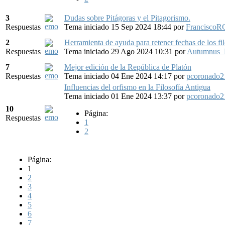
3
Dudas sobre Pitágoras y el Pitagorismo.
Respuestas
Tema iniciado 15 Sep 2024 18:44
por
FranciscoR
2
Herramienta de ayuda para retener fechas de los fi
Respuestas
Tema iniciado 29 Ago 2024 10:31
por
Autumnus_D
7
Mejor edición de la República de Platón
Respuestas
Tema iniciado 04 Ene 2024 14:17
por
pcoronado2
Influencias del orfismo en la Filosofía Antigua
Tema iniciado 01 Ene 2024 13:37
por
pcoronado2
10
Página:
Respuestas
1
2
Página:
1
2
3
4
5
6
7