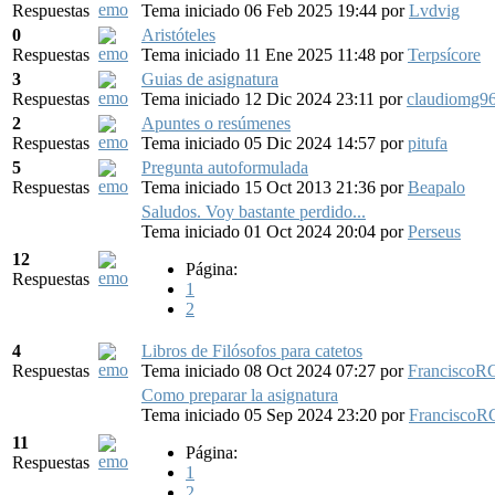
Respuestas
Tema iniciado 06 Feb 2025 19:44
por
Lvdvig
0
Aristóteles
Respuestas
Tema iniciado 11 Ene 2025 11:48
por
Terpsícore
3
Guias de asignatura
Respuestas
Tema iniciado 12 Dic 2024 23:11
por
claudiomg9
2
Apuntes o resúmenes
Respuestas
Tema iniciado 05 Dic 2024 14:57
por
pitufa
5
Pregunta autoformulada
Respuestas
Tema iniciado 15 Oct 2013 21:36
por
Beapalo
Saludos. Voy bastante perdido...
Tema iniciado 01 Oct 2024 20:04
por
Perseus
12
Página:
Respuestas
1
2
4
Libros de Filósofos para catetos
Respuestas
Tema iniciado 08 Oct 2024 07:27
por
FranciscoR
Como preparar la asignatura
Tema iniciado 05 Sep 2024 23:20
por
FranciscoR
11
Página:
Respuestas
1
2