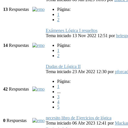
13
Respuestas
Página:
1
2
Exámenes Lógica I resueltos
Tema iniciado 13 Nov 2022 12:51
por
helesp
14
Respuestas
Página:
1
2
Dudas de Lógica II
Tema iniciado 23 Abr 2022 12:30
por
pforca
Página:
1
42
Respuestas
...
3
4
5
necesito libro de Ejercicios de lógica
0
Respuestas
Tema iniciado 06 Abr 2023 12:41
por
Macka