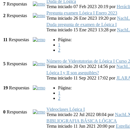
Duda de Lógica
7
Respuestas
Tema iniciado 07 Feb 2023 20:19
por
Herácl
Pregunta examen Lógica I Enero 2023
2
Respuestas
Tema iniciado 26 Ene 2023 19:20
por
NachL
Duda pregunta de examen de Lógica I
Tema iniciado 15 Ene 2023 13:28
por
NachL
11
Respuestas
Página:
1
2
Número de Videotutorias de Lógica I Curso
5
Respuestas
Tema iniciado 20 Oct 2022 14:56
por
NachL
Lógica I y II son asequibles?
Tema iniciado 11 Sep 2022 17:02
por
JLAR
19
Respuestas
Página:
1
2
Videoclases Lógica I
0
Respuestas
Tema iniciado 22 Jul 2022 08:04
por
NachLX
BIBLIOGRAFIA BÁSICA LÓGICA
Tema iniciado 11 Jun 2021 20:00
por
Estrella