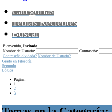
Categorías
Temas Recientes
Buscar
Bienvenido,
Invitado
Nombre de Usuario:
Contraseña:
Contraseña olvidada?
Nombre de Usuario?
Grado en Filosofía
Segundo
Lógica
Página:
1
2
3
Temas en la Categoría: