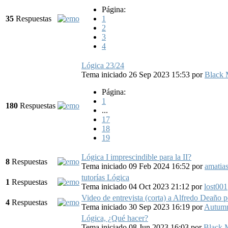
Página:
35
Respuestas
1
2
3
4
Lógica 23/24
Tema iniciado 26 Sep 2023 15:53
por
Black 
Página:
1
180
Respuestas
...
17
18
19
Lógica I imprescindible para la II?
8
Respuestas
Tema iniciado 09 Feb 2024 16:52
por
amatia
tutorías Lógica
1
Respuestas
Tema iniciado 04 Oct 2023 21:12
por
lost001
Video de entrevista (corta) a Alfredo Deaño
4
Respuestas
Tema iniciado 30 Sep 2023 16:19
por
Autumn
Lógica, ¿Qué hacer?
Tema iniciado 08 Jun 2023 16:03
por
Black 