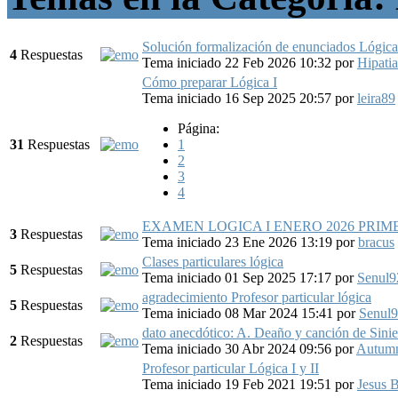
Solución formalización de enunciados Lógica
4
Respuestas
Tema iniciado 22 Feb 2026 10:32
por
Hipati
Cómo preparar Lógica I
Tema iniciado 16 Sep 2025 20:57
por
leira89
Página:
31
Respuestas
1
2
3
4
EXAMEN LOGICA I ENERO 2026 PRI
3
Respuestas
Tema iniciado 23 Ene 2026 13:19
por
bracus
Clases particulares lógica
5
Respuestas
Tema iniciado 01 Sep 2025 17:17
por
Senul9
agradecimiento Profesor particular lógica
5
Respuestas
Tema iniciado 08 Mar 2024 15:41
por
Senul
dato anecdótico: A. Deaño y canción de Sinie
2
Respuestas
Tema iniciado 30 Abr 2024 09:56
por
Autumn
Profesor particular Lógica I y II
Tema iniciado 19 Feb 2021 19:51
por
Jesus 