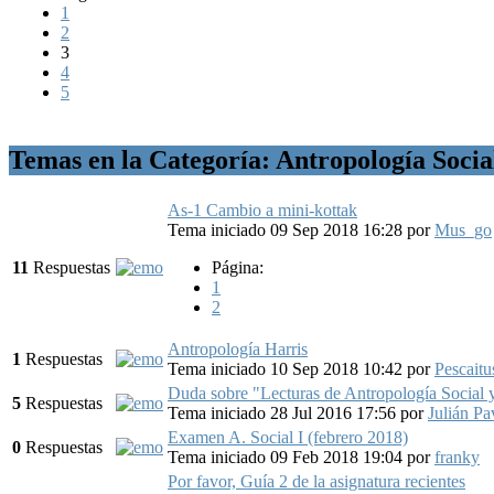
1
2
3
4
5
Temas en la Categoría: Antropología Socia
As-1 Cambio a mini-kottak
Tema iniciado 09 Sep 2018 16:28
por
Mus_go
11
Respuestas
Página:
1
2
Antropología Harris
1
Respuestas
Tema iniciado 10 Sep 2018 10:42
por
Pescaitu
Duda sobre "Lecturas de Antropología Social y
5
Respuestas
Tema iniciado 28 Jul 2016 17:56
por
Julián P
Examen A. Social I (febrero 2018)
0
Respuestas
Tema iniciado 09 Feb 2018 19:04
por
franky
Por favor, Guía 2 de la asignatura recientes