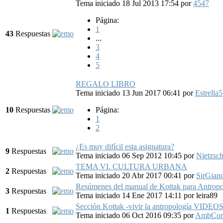
Tema iniciado 18 Jul 2013 17:54
por
4547
Página:
1
43
Respuestas
...
3
4
5
REGALO LIBRO
Tema iniciado 13 Jun 2017 06:41
por
Estrella5
10
Respuestas
Página:
1
2
¿Es muy difícil esta asignatura?
9
Respuestas
Tema iniciado 06 Sep 2012 10:45
por
Nietzsc
TEMA VI. CULTURA URBANA
2
Respuestas
Tema iniciado 20 Abr 2017 00:41
por
SirGian
Resúmenes del manual de Kottak para Antropol
3
Respuestas
Tema iniciado 14 Ene 2017 14:11
por
leira89
Sección Kottak -vivir la antropología VIDEOS
1
Respuestas
Tema iniciado 06 Oct 2016 09:35
por
AmbCor