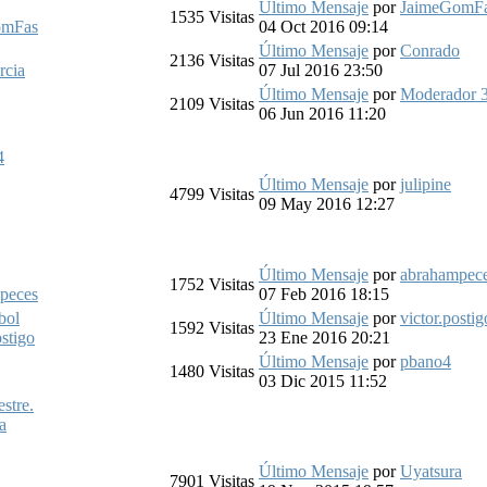
Último Mensaje
por
JaimeGomF
1535
Visitas
omFas
04 Oct 2016 09:14
Último Mensaje
por
Conrado
2136
Visitas
rcia
07 Jul 2016 23:50
Último Mensaje
por
Moderador 
2109
Visitas
06 Jun 2016 11:20
4
Último Mensaje
por
julipine
4799
Visitas
09 May 2016 12:27
Último Mensaje
por
abrahampec
1752
Visitas
peces
07 Feb 2016 18:15
bol
Último Mensaje
por
victor.postig
1592
Visitas
ostigo
23 Ene 2016 20:21
Último Mensaje
por
pbano4
1480
Visitas
03 Dic 2015 11:52
stre.
a
Último Mensaje
por
Uyatsura
7901
Visitas