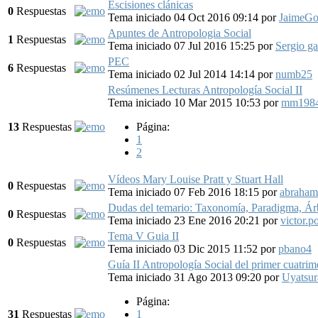
Escisiones clánicas
0
Respuestas
Tema iniciado 04 Oct 2016 09:14
por
JaimeG
Apuntes de Antropologia Social
1
Respuestas
Tema iniciado 07 Jul 2016 15:25
por
Sergio ga
PEC
6
Respuestas
Tema iniciado 02 Jul 2014 14:14
por
numb25
Resúmenes Lecturas Antropología Social II
Tema iniciado 10 Mar 2015 10:53
por
mm198
13
Respuestas
Página:
1
2
Vídeos Mary Louise Pratt y Stuart Hall
0
Respuestas
Tema iniciado 07 Feb 2016 18:15
por
abraham
Dudas del temario: Taxonomía, Paradigma, Ár
0
Respuestas
Tema iniciado 23 Ene 2016 20:21
por
victor.p
Tema V Guia II
0
Respuestas
Tema iniciado 03 Dic 2015 11:52
por
pbano4
Guía II Antropología Social del primer cuatrime
Tema iniciado 31 Ago 2013 09:20
por
Uyatsur
Página:
31
Respuestas
1