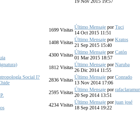
19 Nov 2015 19:57
Último Mensaje
por
Tuci
1699
Visitas
14 Oct 2015 11:51
Último Mensaje
por
Kratos
1408
Visitas
21 Sep 2015 15:40
Último Mensaje
por
Catón
4300
Visitas
uia
01 Mar 2015 18:57
ignatura)
Último Mensaje
por
Naruba
1812
Visitas
26 Dic 2014 11:55
tropología Social I?
Último Mensaje
por
Conrado
2836
Visitas
hide
13 Nov 2014 17:06
Último Mensaje
por
rafaclaramun
2595
Visitas
P.
20 Sep 2014 13:51
Último Mensaje
por
juan josé
4234
Visitas
cos
18 Sep 2014 19:22