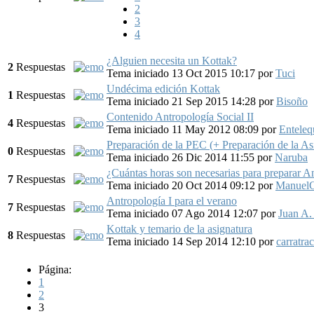
2
3
4
¿Alguien necesita un Kottak?
2
Respuestas
Tema iniciado 13 Oct 2015 10:17
por
Tuci
Undécima edición Kottak
1
Respuestas
Tema iniciado 21 Sep 2015 14:28
por
Bisoño
Contenido Antropología Social II
4
Respuestas
Tema iniciado 11 May 2012 08:09
por
Enteleq
Preparación de la PEC (+ Preparación de la As
0
Respuestas
Tema iniciado 26 Dic 2014 11:55
por
Naruba
¿Cuántas horas son necesarias para preparar An
7
Respuestas
Tema iniciado 20 Oct 2014 09:12
por
ManuelC
Antropología I para el verano
7
Respuestas
Tema iniciado 07 Ago 2014 12:07
por
Juan A. 
Kottak y temario de la asignatura
8
Respuestas
Tema iniciado 14 Sep 2014 12:10
por
carratra
Página:
1
2
3