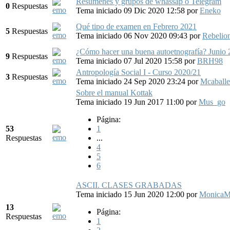
Resúmenes y grupos de whassap o Telegram
0
Respuestas
Tema iniciado 09 Dic 2020 12:58
por
Eneko
Qué tipo de examen en Febrero 2021
5
Respuestas
Tema iniciado 06 Nov 2020 09:43
por
Rebelio
¿Cómo hacer una buena autoetnografía? Junio
9
Respuestas
Tema iniciado 07 Jul 2020 15:58
por
BRH98
Antropología Social I - Curso 2020/21
3
Respuestas
Tema iniciado 24 Sep 2020 23:24
por
Mcaballe
Sobre el manual Kottak
Tema iniciado 19 Jun 2017 11:00
por
Mus_go
Página:
53
1
Respuestas
...
4
5
6
ASCII. CLASES GRABADAS
Tema iniciado 15 Jun 2020 12:00
por
Monica
13
Página:
Respuestas
1