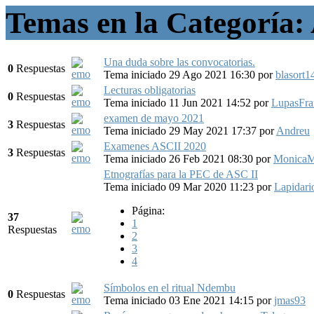
Temas en la Categoría: 
Una duda sobre las convocatorias.
0
Respuestas
Tema iniciado 29 Ago 2021 16:30
por
blasort1
Lecturas obligatorias
0
Respuestas
Tema iniciado 11 Jun 2021 14:52
por
LupasFra
examen de mayo 2021
3
Respuestas
Tema iniciado 29 May 2021 17:37
por
Andreu
Examenes ASCII 2020
3
Respuestas
Tema iniciado 26 Feb 2021 08:30
por
Monica
Etnografías para la PEC de ASC II
Tema iniciado 09 Mar 2020 11:23
por
Lapidari
Página:
37
1
Respuestas
2
3
4
Símbolos en el ritual Ndembu
0
Respuestas
Tema iniciado 03 Ene 2021 14:15
por
jmas93