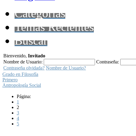
Categorías
Temas Recientes
Buscar
Bienvenido,
Invitado
Nombre de Usuario:
Contraseña:
Contraseña olvidada?
Nombre de Usuario?
Grado en Filosofía
Primero
Antropología Social
Página:
1
2
3
4
5