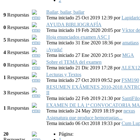
2
Bailar, bailar, bailar
9
Respuestas
Tema iniciado 25 Oct 2019 12:39
por
Lapidari
AYUDA BIBLIOGRAFÍA
0
Respuestas
Tema iniciado 19 Feb 2020 20:05
por
Víctor d
Hoja enunciados examen ASC I
5
Respuestas
Tema iniciado 31 Ene 2020 18:36
por
amatiass
¡Ayuda!
4
Respuestas
Tema iniciado 27 Ene 2020 20:15
por
MGA
Sobre el TEMA del examen
0
Respuestas
Tema iniciado 21 Dic 2019 17:28
por
ALEX12
Lecturas y Textos
1
Respuestas
Tema iniciado 27 Oct 2019 09:52
por
FSM190
RESUMEN EXÁMENES 2010-2018 ANT
3
Respuestas
II
Tema iniciado 22 Feb 2019 21:30
por
SantiFilo
EXAMEN DE LA 1ª CONVOCATORIA MA
1
Respuestas
Tema iniciado 24 May 2019 18:19
por
nexus
Asignatura que produce hemorragias...
Tema iniciado 06 Oct 2018 19:33
por
Cum Lup
20
Página:
Respuestas
1