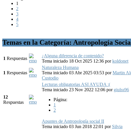
1
2
3
4
5
Temas en la Categoría: Antropología Socia
¿Alguna diferencia de contenido?
1
Respuestas
Tema iniciado 18 Oct 2025 12:36
por
koldonet
Naturaleza Humana
1
Respuestas
Tema iniciado 03 Abr 2025 03:53
por
Martin A
Custodio
Lecturas obligatorias ASI AYUDA :(
Tema iniciado 23 Nov 2022 12:06
por
giulss96
12
Página:
Respuestas
1
2
Apuntes de Antropología social II
Tema iniciado 03 Jun 2018 22:01
por
Silvia