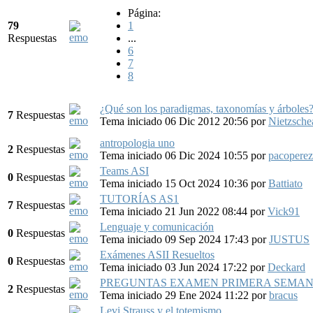
Página:
79
1
Respuestas
...
6
7
8
¿Qué son los paradigmas, taxonomías y árboles
7
Respuestas
Tema iniciado 06 Dic 2012 20:56
por
Nietzsche
antropologia uno
2
Respuestas
Tema iniciado 06 Dic 2024 10:55
por
pacoperez
Teams ASI
0
Respuestas
Tema iniciado 15 Oct 2024 10:36
por
Battiato
TUTORÍAS AS1
7
Respuestas
Tema iniciado 21 Jun 2022 08:44
por
Vick91
Lenguaje y comunicación
0
Respuestas
Tema iniciado 09 Sep 2024 17:43
por
JUSTUS
Exámenes ASII Resueltos
0
Respuestas
Tema iniciado 03 Jun 2024 17:22
por
Deckard
PREGUNTAS EXAMEN PRIMERA SEMA
2
Respuestas
Tema iniciado 29 Ene 2024 11:22
por
bracus
Levi Strauss y el totemismo