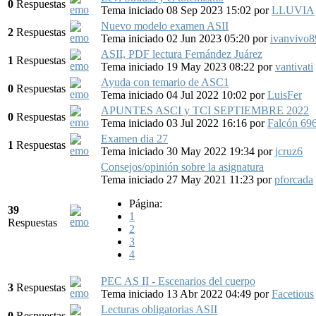
0
Respuestas
Tema iniciado 08 Sep 2023 15:02
por
LLUVIA
Nuevo modelo examen ASII
2
Respuestas
Tema iniciado 02 Jun 2023 05:20
por
ivanvivo8
ASII, PDF lectura Fernández Juárez
1
Respuestas
Tema iniciado 19 May 2023 08:22
por
vantivati
Ayuda con temario de ASC1
0
Respuestas
Tema iniciado 04 Jul 2022 10:02
por
LuisFer
APUNTES ASCI y TCI SEPTIEMBRE 2022
0
Respuestas
Tema iniciado 03 Jul 2022 16:16
por
Falcón 69
Examen dia 27
1
Respuestas
Tema iniciado 30 May 2022 19:34
por
jcruz6
Consejos/opinión sobre la asignatura
Tema iniciado 27 May 2021 11:23
por
pforcada
Página:
39
1
Respuestas
2
3
4
PEC AS II - Escenarios del cuerpo
3
Respuestas
Tema iniciado 13 Abr 2022 04:49
por
Facetious
Lecturas obligatorias ASII
0
Respuestas