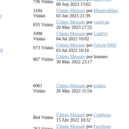
736
Visitas
08 Sep 2023 15:02
1104
Último Mensaje
por
MinervaMars
9
Visitas
02 Jun 2023 21:39
Último Mensaje
por
vantivati
855
Visitas
20 May 2023 17:55
1098
Último Mensaje
por
LuisFer
Visitas
04 Jul 2022 10:02
Último Mensaje
por
Falcón 6969
973
Visitas
69
03 Jul 2022 16:16
Último Mensaje
por
Ioannes
807
Visitas
30 May 2022 23:17
6061
Último Mensaje
por
golden
Visitas
26 May 2022 11:54
Último Mensaje
por
Confusus
864
Visitas
15 Abr 2022 10:32
Último Mensaje
por
Facetious
762
Visitas