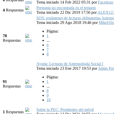
Tema iniciado 14 Feb 2022 05:31
por
Facetious
Pregunta no encontrada en el temario
4
Respuestas
Tema iniciado 22 Dic 2019 17:56
por
ALEX12
SOS: resúmenes de lecturas obligatorias Antropo
Tema iniciado 29 Ago 2018 19:46
por
Mikel10s
Página:
78
1
Respuestas
...
6
7
8
Ayuda: Lecturas de Antropología Social I
Tema iniciado 23 Ene 2017 19:53
por
Julián Pa
Página:
91
1
Respuestas
...
8
9
10
Sobre la PEC: Pendientes del móvil
1
Respuestas