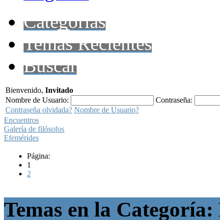
Categorías
Temas Recientes
Buscar
Bienvenido,
Invitado
Nombre de Usuario:
Contraseña:
Contraseña olvidada?
Nombre de Usuario?
Encuentros
Galería de filósofos
Efemérides
Página:
1
2
Temas en la Categoría: