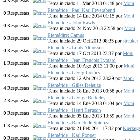
4
Respuestas
Tema iniciado 11 Mar 2013 01:48
por
Moni
Efeméride - Paul Karl Feyerabend
0
Respuestas
Tema iniciado 14 Ene 2014 01:15
por
Moni
Efeméride - John Rawls
0
Respuestas
Tema iniciado 24 Nov 2013 22:58
por
Moni
Efemédire: Camus
0
Respuestas
Tema iniciado 29 Oct 2013 08:35
por
streaker
Efeméride - Louis Althusser
0
Respuestas
Tema iniciado 17 Oct 2013 23:37
por
Moni
Efeméride - Jean-François Lyotard
1
Respuestas
Tema iniciado 10 Ago 2013 11:00
por
Moni
Efeméride - Georg Lukács
0
Respuestas
Tema iniciado 12 Abr 2013 23:29
por
Moni
Efeméride - Gilles Deleuze
4
Respuestas
Tema iniciado 18 Ene 2013 00:58
por
Moni
Efeméride - George Berkeley
2
Respuestas
Tema iniciado 14 Ene 2013 01:04
por
Moni
Efeméride - Henri Bergson
0
Respuestas
Tema iniciado 05 Ene 2013 13:59
por
Moni
Efeméride - Baruch de Spinoza
1
Respuestas
Tema iniciado 21 Feb 2011 17:32
por
Kierkeg
Efeméride - Karl Popper
0
Respuestas