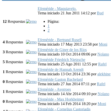
Efeméride - Maquiavelo.
Tema iniciado 21 Jun 2011 14:12
por
Bud
12
Respuestas
Página:
1
2
Efeméride - Bertrand Rusell
4
Respuestas
Tema iniciado 17 May 2013 23:58
por
Moni
Efeméride de Giner de los Ríos
3
Respuestas
Tema iniciado 10 Oct 2014 09:06
por
Nolano
Efeméride Friedrich Nietzsche
5
Respuestas
Tema iniciado 25 Ago 2011 12:55
por
Rafel
Efeméride de Hannah Arendt
1
Respuestas
Tema iniciado 13 Oct 2014 23:36
por
alekhine
Efeméride Gaston Bachelard
0
Respuestas
Tema iniciado 27 Jun 2014 07:11
por
Rafel
Efeméride - Averroes
1
Respuestas
Tema iniciado 14 Abr 2014 09:10
por
Nolano
Efeméride - Max Horkheimer
0
Respuestas
Tema iniciado 14 Feb 2014 18:20
por
Moni
Efeméride - Cornelius Castoriadis