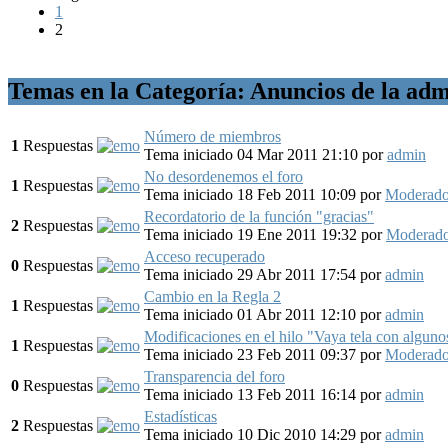
1
2
Temas en la Categoría: Anuncios de la admi
Número de miembros
1
Respuestas
Tema iniciado 04 Mar 2011 21:10
por
admin
No desordenemos el foro
1
Respuestas
Tema iniciado 18 Feb 2011 10:09
por
Moderado
Recordatorio de la función "gracias"
2
Respuestas
Tema iniciado 19 Ene 2011 19:32
por
Moderad
Acceso recuperado
0
Respuestas
Tema iniciado 29 Abr 2011 17:54
por
admin
Cambio en la Regla 2
1
Respuestas
Tema iniciado 01 Abr 2011 12:10
por
admin
Modificaciones en el hilo "Vaya tela con algu
1
Respuestas
Tema iniciado 23 Feb 2011 09:37
por
Moderado
Transparencia del foro
0
Respuestas
Tema iniciado 13 Feb 2011 16:14
por
admin
Estadísticas
2
Respuestas
Tema iniciado 10 Dic 2010 14:29
por
admin