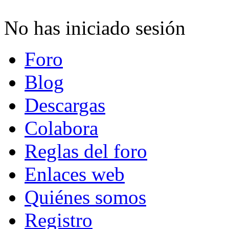
No has iniciado sesión
Foro
Blog
Descargas
Colabora
Reglas del foro
Enlaces web
Quiénes somos
Registro