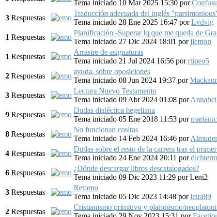
Tema iniciado 10 Mar 2025 15:30
por
Confus
Traducción adecuada del inglés "parsimonious
3
Respuestas
Tema iniciado 28 Ene 2025 16:47
por
Lvdvig
Planificación -Superar lq que me queda de Gra
1
Respuestas
Tema iniciado 27 Dic 2024 18:01
por
jlemon
Arrastre de asignaturas
1
Respuestas
Tema iniciado 21 Jul 2024 16:56
por
rtineo5
ayuda, sobre oposiciones
2
Respuestas
Tema iniciado 08 Jun 2024 19:37
por
Mackan
Lectura Nuevo Testamento
3
Respuestas
Tema iniciado 09 Abr 2024 01:08
por
Annabel
Dudas dialéctica hegeliana
9
Respuestas
Tema iniciado 05 Ene 2018 11:53
por
mariani
No funcionan cositas
8
Respuestas
Tema iniciado 14 Feb 2024 16:46
por
Almude
Dudas sobre el resto de la carrera tras el prime
4
Respuestas
Tema iniciado 24 Ene 2024 20:11
por
dichterm
¿Dónde descargar libros descatalogados?
6
Respuestas
Tema iniciado 09 Dic 2023 11:29
por
Leni2
Retorno
3
Respuestas
Tema iniciado 05 Dic 2023 14:48
por
leira89
Cristianismo primitivo y platonismo/neoplaton
2
Respuestas
Tema iniciado 29 Nov 2023 15:31
por
Facetio