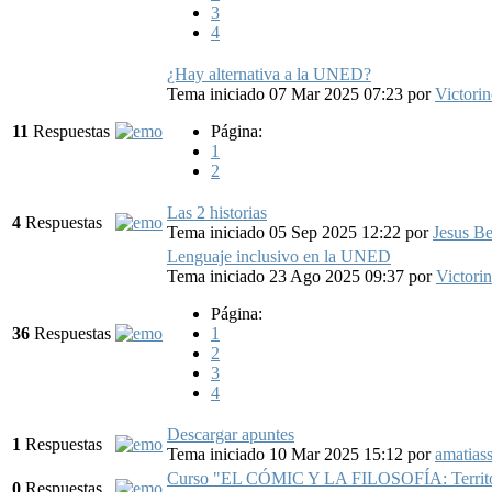
3
4
¿Hay alternativa a la UNED?
Tema iniciado 07 Mar 2025 07:23
por
Victori
11
Respuestas
Página:
1
2
Las 2 historias
4
Respuestas
Tema iniciado 05 Sep 2025 12:22
por
Jesus Be
Lenguaje inclusivo en la UNED
Tema iniciado 23 Ago 2025 09:37
por
Victori
Página:
36
Respuestas
1
2
3
4
Descargar apuntes
1
Respuestas
Tema iniciado 10 Mar 2025 15:12
por
amatias
Curso "EL CÓMIC Y LA FILOSOFÍA: Territor
0
Respuestas