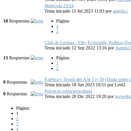
Matricula 23/24
Tema iniciado 11 Jul 2023 11:03
por
angela.c
10
Respuestas
Página:
1
2
Club de Lectura - Filo, Economía, Política (Z
Tema iniciado 12 Sep 2022 13:16
por
Juanito
13
Respuestas
Página:
1
2
Estética y Teoría del Arte I (y II) (Duda sobre l
9
Respuestas
Tema iniciado 18 Jun 2023 10:51
por
Leni2
Prácticas extracurriculares
0
Respuestas
Tema iniciado 20 Dic 2022 19:20
por
javierde
Página:
1
2
3
4