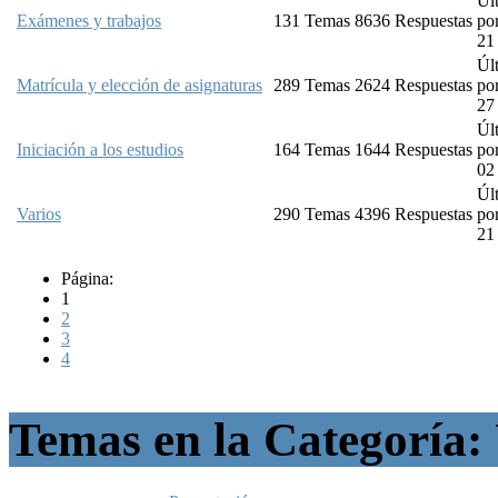
Úl
Exámenes y trabajos
131
Temas
8636
Respuestas
po
21
Úl
Matrícula y elección de asignaturas
289
Temas
2624
Respuestas
po
27
Úl
Iniciación a los estudios
164
Temas
1644
Respuestas
po
02
Úl
Varios
290
Temas
4396
Respuestas
po
21
Página:
1
2
3
4
Temas en la Categoría