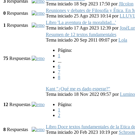
3
Respuestas
Tema iniciado 18 Sep 2023 17:50
por
Jllcolon
Reuniones y debates de Filosofía y Ética. En 
0
Respuestas
Tema iniciado 25 Ago 2023 10:14
por
LLUVI
Libro 'La aventura de la moralidad...'
1
Respuestas
Tema iniciado 17 Ago 2023 12:39
por
JoséLun
Resumen de 12 textos fundamentales
Tema iniciado 20 Sep 2011 09:07
por
Lola
Página:
1
75
Respuestas
...
6
7
8
Kant "¿Qué me es dado esperar?"
Tema iniciado 18 Nov 2022 09:57
por
Lumino
12
Respuestas
Página:
1
2
Libro Doce textos fundamentales de la Etica d
8
Respuestas
Tema iniciado 20 Feb 2023 10:19
por
Schroot