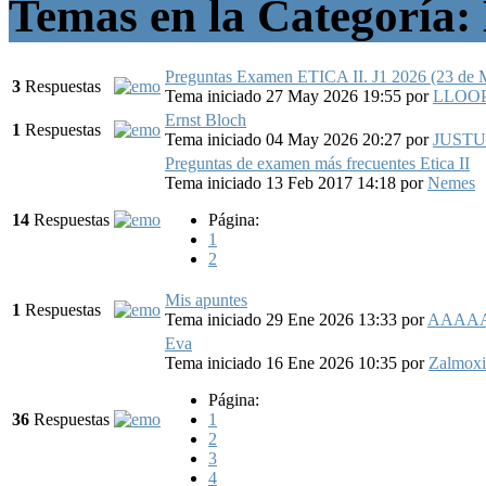
Temas en la Categoría: 
Preguntas Examen ETICA II. J1 2026 (23 de 
3
Respuestas
Tema iniciado 27 May 2026 19:55
por
LLOO
Ernst Bloch
1
Respuestas
Tema iniciado 04 May 2026 20:27
por
JUSTU
Preguntas de examen más frecuentes Etica II
Tema iniciado 13 Feb 2017 14:18
por
Nemes
14
Respuestas
Página:
1
2
Mis apuntes
1
Respuestas
Tema iniciado 29 Ene 2026 13:33
por
AAAA
Eva
Tema iniciado 16 Ene 2026 10:35
por
Zalmoxi
Página:
36
Respuestas
1
2
3
4