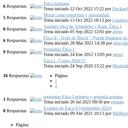
Ética kantiana
6
Respuestas
Tema iniciado 12 Oct 2022 15:22
por
Deckard
Moral como estructura y amoralidad.
5
Respuestas
Tema iniciado 13 Oct 2022 18:13
por
Lumino
Apuntes etica de Aristoteles y Kant. Ética 1
0
Respuestas
Tema iniciado 05 Sep 2022 12:01
por
alvgo
Ética II - Texto de Bloch "¿Puede frustrarse la
6
Respuestas
Tema iniciado 28 Mar 2021 14:38
por
pforcad
Preguntas Ética 1
9
Respuestas
Tema iniciado 24 Ene 2012 13:05
por
tginer
Ética I - Curso 2020/21
Tema iniciado 24 Sep 2020 23:22
por
Mcaball
16
Respuestas
Página:
1
2
preguntas Etica I primera y segunda semana
1
Respuestas
Tema iniciado 26 Jul 2021 09:30
por
eugago
Examen de Ética II (septiembre 2020)
0
Respuestas
Tema iniciado 09 Abr 2021 10:13
por
Maffesol
Página: