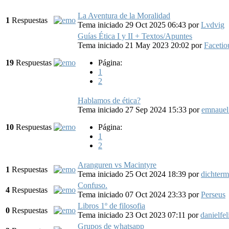
La Aventura de la Moralidad
1
Respuestas
Tema iniciado 29 Oct 2025 06:43
por
Lvdvig
Guías Ética I y II + Textos/Apuntes
Tema iniciado 21 May 2023 20:02
por
Facetio
19
Respuestas
Página:
1
2
Hablamos de ética?
Tema iniciado 27 Sep 2024 15:33
por
emnauel
10
Respuestas
Página:
1
2
Aranguren vs Macintyre
1
Respuestas
Tema iniciado 25 Oct 2024 18:39
por
dichterm
Confuso.
4
Respuestas
Tema iniciado 07 Oct 2024 23:33
por
Perseus
Libros 1º de filosofia
0
Respuestas
Tema iniciado 23 Oct 2023 07:11
por
danielfel
Grupos de whatsapp