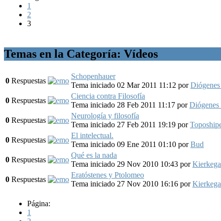
1
2
3
Temas en la Categoría: Vídeos
Schopenhauer
0
Respuestas
Tema iniciado 02 Mar 2011 11:12
por
Diógenes
Ciencia contra Filosofía
0
Respuestas
Tema iniciado 28 Feb 2011 11:17
por
Diógenes 
Neurología y filosofía
0
Respuestas
Tema iniciado 27 Feb 2011 19:19
por
Topoship
El intelectual.
0
Respuestas
Tema iniciado 09 Ene 2011 01:10
por
Bud
Qué es la nada
0
Respuestas
Tema iniciado 29 Nov 2010 10:43
por
Kierkega
Eratóstenes y Ptolomeo
0
Respuestas
Tema iniciado 27 Nov 2010 16:16
por
Kierkega
Página:
1