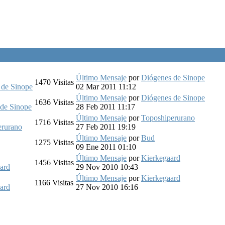
Último Mensaje
por
Diógenes de Sinope
1470
Visitas
 de Sinope
02 Mar 2011 11:12
Último Mensaje
por
Diógenes de Sinope
1636
Visitas
de Sinope
28 Feb 2011 11:17
Último Mensaje
por
Toposhiperurano
1716
Visitas
erurano
27 Feb 2011 19:19
Último Mensaje
por
Bud
1275
Visitas
09 Ene 2011 01:10
Último Mensaje
por
Kierkegaard
1456
Visitas
ard
29 Nov 2010 10:43
Último Mensaje
por
Kierkegaard
1166
Visitas
ard
27 Nov 2010 16:16