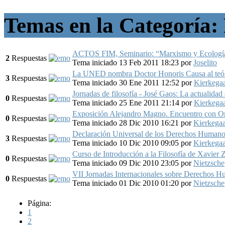
Temas en la Categoría: 
ACTOS FIM, Seminario: “Marxismo y Ecologí
2
Respuestas
Tema iniciado 13 Feb 2011 18:23
por
Joselito
La UNED nombra Doctor Honoris Causa al te
3
Respuestas
Tema iniciado 30 Ene 2011 12:52
por
Kierkega
Jornadas de filosofía - José Gaos: La actualidad 
0
Respuestas
Tema iniciado 25 Ene 2011 21:14
por
Kierkega
Exposición Alejandro Magno. Encuentro con Or
0
Respuestas
Tema iniciado 28 Dic 2010 16:21
por
Kierkega
Declaración Universal de los Derechos Human
3
Respuestas
Tema iniciado 10 Dic 2010 09:05
por
Kierkega
Curso de Introducción a la Filosofía de Xavier Z
0
Respuestas
Tema iniciado 09 Dic 2010 23:05
por
Nietzsche
VII Jornadas Internacionales sobre Derechos H
0
Respuestas
Tema iniciado 01 Dic 2010 01:20
por
Nietzsche
Página:
1
2