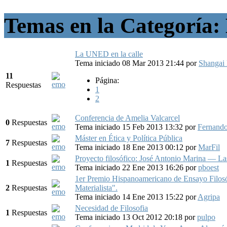
Temas en la Categoría: 
La UNED en la calle
Tema iniciado 08 Mar 2013 21:44
por
Shangai 
11
Página:
Respuestas
1
2
Conferencia de Amelia Valcarcel
0
Respuestas
Tema iniciado 15 Feb 2013 13:32
por
Fernando
Máster en Ética y Política Pública
7
Respuestas
Tema iniciado 18 Ene 2013 00:12
por
MarFil
Proyecto filosófico: José Antonio Marina — Las
1
Respuestas
Tema iniciado 22 Ene 2013 16:26
por
pboest
1er Premio Hispanoamericano de Ensayo Filos
2
Respuestas
Materialista".
Tema iniciado 14 Ene 2013 15:22
por
Agripa
Necesidad de Filosofia
1
Respuestas
Tema iniciado 13 Oct 2012 20:18
por
pulpo