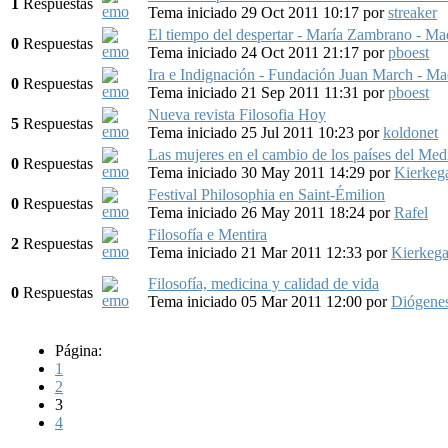
1
Respuestas
Tema iniciado 29 Oct 2011 10:17
por
streaker
El tiempo del despertar - María Zambrano - Ma
0
Respuestas
Tema iniciado 24 Oct 2011 21:17
por
pboest
Ira e Indignación - Fundación Juan March - Ma
0
Respuestas
Tema iniciado 21 Sep 2011 11:31
por
pboest
Nueva revista Filosofia Hoy
5
Respuestas
Tema iniciado 25 Jul 2011 10:23
por
koldonet
Las mujeres en el cambio de los países del Med
0
Respuestas
Tema iniciado 30 May 2011 14:29
por
Kierkeg
Festival Philosophia en Saint-Émilion
0
Respuestas
Tema iniciado 26 May 2011 18:24
por
Rafel
Filosofía e Mentira
2
Respuestas
Tema iniciado 21 Mar 2011 12:33
por
Kierkega
Filosofía, medicina y calidad de vida
0
Respuestas
Tema iniciado 05 Mar 2011 12:00
por
Diógenes
Página:
1
2
3
4