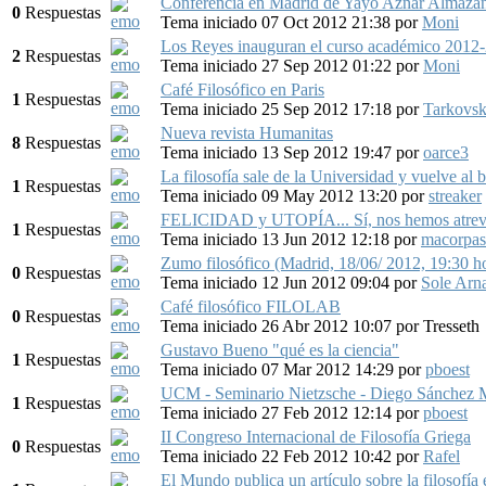
Conferencia en Madrid de Yayo Aznar Almaz
0
Respuestas
Tema iniciado 07 Oct 2012 21:38
por
Moni
Los Reyes inauguran el curso académico 201
2
Respuestas
Tema iniciado 27 Sep 2012 01:22
por
Moni
Café Filosófico en Paris
1
Respuestas
Tema iniciado 25 Sep 2012 17:18
por
Tarkovs
Nueva revista Humanitas
8
Respuestas
Tema iniciado 13 Sep 2012 19:47
por
oarce3
La filosofía sale de la Universidad y vuelve al b
1
Respuestas
Tema iniciado 09 May 2012 13:20
por
streaker
FELICIDAD y UTOPÍA... Sí, nos hemos atrev
1
Respuestas
Tema iniciado 13 Jun 2012 12:18
por
macorpas
Zumo filosófico (Madrid, 18/06/ 2012, 19:30 h
0
Respuestas
Tema iniciado 12 Jun 2012 09:04
por
Sole Arn
Café filosófico FILOLAB
0
Respuestas
Tema iniciado 26 Abr 2012 10:07
por
Tresseth
Gustavo Bueno "qué es la ciencia"
1
Respuestas
Tema iniciado 07 Mar 2012 14:29
por
pboest
UCM - Seminario Nietzsche - Diego Sánchez 
1
Respuestas
Tema iniciado 27 Feb 2012 12:14
por
pboest
II Congreso Internacional de Filosofía Griega
0
Respuestas
Tema iniciado 22 Feb 2012 10:42
por
Rafel
El Mundo publica un artículo sobre la filosofía