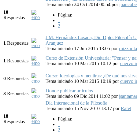
Tema iniciado 24 Oct 2014 00:54
por
juancobe
10
Página:
Respuestas
1
2
J.M. Hernández Losada, Dir. Dpto. Filosofía
1
Respuestas
Aranjuez
Tema iniciado 17 Jun 2015 13:05
por
ruizzurit
Curso de Extensión Universitaria: "Pensar y narr
1
Respuestas
Tema iniciado 10 Mar 2015 10:12
por
cuervo 
Curso: Ideologías y mentiras: ¿De qué nos sirve
0
Respuestas
Tema iniciado 10 Mar 2015 10:19
por
cuervo 
Donde publicar articulos
3
Respuestas
Tema iniciado 09 Dic 2014 11:02
por
jsantama
Día Internacional de la Filosofía
Tema iniciado 15 Nov 2010 13:17
por
Rafel
18
Página:
Respuestas
1
2