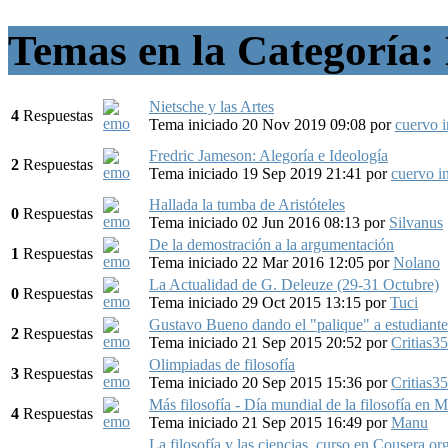
Temas en la Categoría: 
Nietsche y las Artes
4
Respuestas
Tema iniciado 20 Nov 2019 09:08
por
cuervo 
Fredric Jameson: Alegoría e Ideología
2
Respuestas
Tema iniciado 19 Sep 2019 21:41
por
cuervo i
Hallada la tumba de Aristóteles
0
Respuestas
Tema iniciado 02 Jun 2016 08:13
por
Silvanus
De la demostración a la argumentación
1
Respuestas
Tema iniciado 22 Mar 2016 12:05
por
Nolano
La Actualidad de G. Deleuze (29-31 Octubre)
0
Respuestas
Tema iniciado 29 Oct 2015 13:15
por
Tuci
Gustavo Bueno dando el "palique" a estudiante
2
Respuestas
Tema iniciado 21 Sep 2015 20:52
por
Critias35
Olimpiadas de filosofía
3
Respuestas
Tema iniciado 20 Sep 2015 15:36
por
Critias35
Más filosofía - Día mundial de la filosofía en 
4
Respuestas
Tema iniciado 21 Sep 2015 16:49
por
Manu
La filosofía y las ciencias, curso en Cousera.or