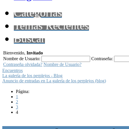
Categorías
Temas Recientes
Buscar
Bienvenido,
Invitado
Nombre de Usuario:
Contraseña:
Contraseña olvidada?
Nombre de Usuario?
Encuentros
La galería de los perplejos - Blog
Anuncio de entradas en La galería de los perplejos (blog)
Página:
1
2
3
4