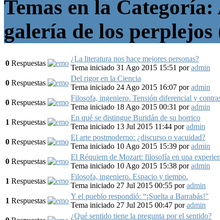
Temas en la Categoría:
galería de los perplejos 
¿La literatura nos hace mejores personas?
0
Respuestas
Tema iniciado 31 Ago 2015 15:51
por
admin
Del rigor en la Ciencia
0
Respuestas
Tema iniciado 24 Ago 2015 16:07
por
admin
Filosofa, ingeniero. Tensión diferencial y contra
0
Respuestas
Tema iniciado 18 Ago 2015 00:31
por
admin
En qué se distingue Buridán de su borrico
1
Respuestas
Tema iniciado 13 Jul 2015 11:44
por
admin
El arte postmoderno: ¿discurso o vacuidad?
0
Respuestas
Tema iniciado 10 Ago 2015 15:39
por
admin
El Réquiem de Mozart: filosofía en una experien
0
Respuestas
Tema iniciado 10 Ago 2015 15:38
por
admin
Filosofa, ingeniero. Espacio y tiempo.
1
Respuestas
Tema iniciado 27 Jul 2015 00:55
por
admin
Y el pueblo respondió: “¡Suelta a Barrabás!"
1
Respuestas
Tema iniciado 27 Jul 2015 00:47
por
admin
¿Qué sentido tiene la pregunta por el sentido?