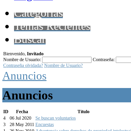
Categorías
Temas Recientes
Buscar
Bienvenido,
Invitado
Nombre de Usuario:
Contraseña:
Contraseña olvidada?
Nombre de Usuario?
Anuncios
Anuncios
ID
Fecha
Título
4
06 Jul 2020
Se buscan voluntarios
3
28 May 2011
Encuestas
1
26 Nov 2010
Advertencia sobre derechos de propiedad intelectua